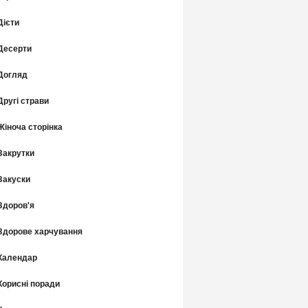
Дієти
Десерти
Догляд
Другі страви
Жіноча сторінка
Закрутки
Закуски
Здоров'я
Здорове харчування
Календар
Корисні поради