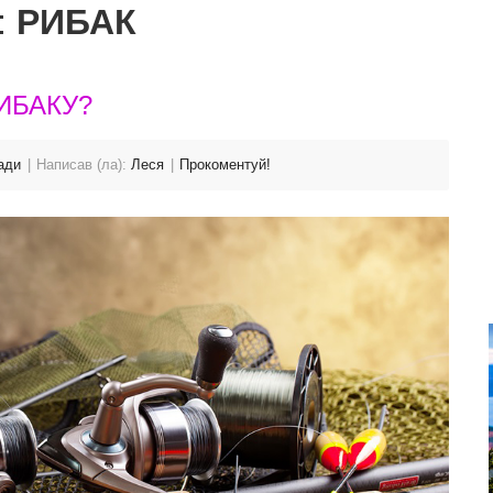
:
РИБАК
ИБАКУ?
ади
Написав (ла):
Леся
Прокоментуй!