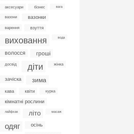
аксесуари
бізнес
вага
вазонки
вазони
взуття
варення
виховання
вода
волосся
гроші
діти
досвід
жінка
зачіска
зима
кава
квіти
курка
кімнатні рослини
літо
лайфхак
масаж
одяг
осінь