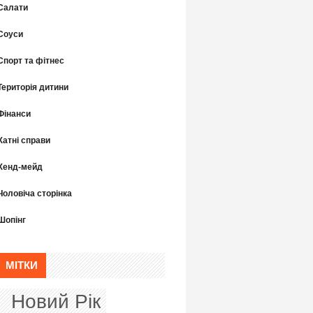
Салати
Соуси
Спорт та фітнес
Територія дитини
Фінанси
Хатні справи
Хенд-мейд
Чоловіча сторінка
Шопінг
МІТКИ
Новий Рік