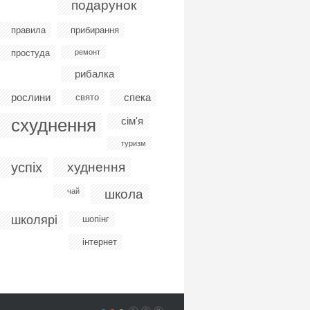
подарунок
правила
прибирання
простуда
ремонт
рибалка
рослини
спека
свято
схуднення
сім'я
туризм
успіх
худнення
чай
школа
школярі
шопінг
інтернет