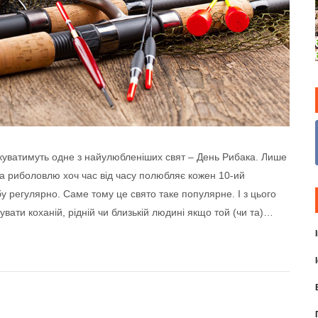
куватимуть одне з найулюбленіших свят – День Рибака. Лише
на риболовлю хоч час від часу полюбляє кожен 10-ий
бу регулярно. Саме тому це свято таке популярне. І з цього
увати коханій, рідній чи близькій людині якщо той (чи та)…