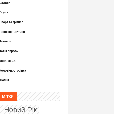
Салати
Соуси
Спорт та фітнес
Територія дитини
Фінанси
Хатні справи
Хенд-мейд
Чоловіча сторінка
Шопінг
МІТКИ
Новий Рік