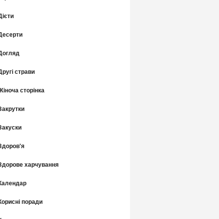
Дієти
Десерти
Догляд
Другі страви
Жіноча сторінка
Закрутки
Закуски
Здоров'я
Здорове харчування
Календар
Корисні поради