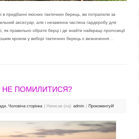
і в придбанні якісних тактичних берець, ви потрапили за
тильний аксесуар, але і незамінна частина гардеробу для
о, як правильно обрати берці і де знайти найкращі пропозиції
ершим кроком у виборі тактичних берець є визначення…
К НЕ ПОМИЛИТИСЯ?
ади
,
Чоловіча сторінка
Написав (ла):
admin
Прокоментуй!