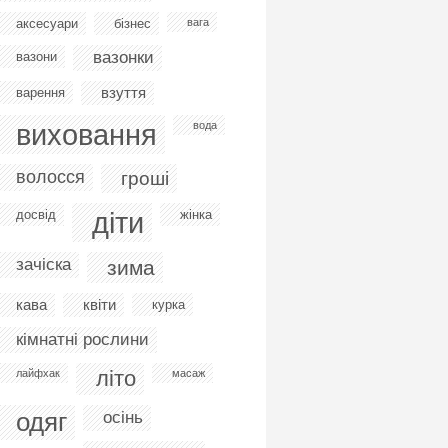
аксесуари
бізнес
вага
вазонки
вазони
взуття
варення
виховання
вода
волосся
гроші
діти
досвід
жінка
зачіска
зима
кава
квіти
курка
кімнатні рослини
літо
лайфхак
масаж
одяг
осінь