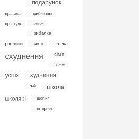
подарунок
правила
прибирання
простуда
ремонт
рибалка
рослини
спека
свято
схуднення
сім'я
туризм
успіх
худнення
чай
школа
школярі
шопінг
інтернет