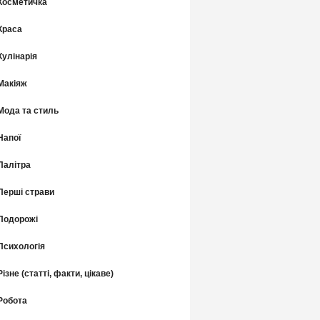
Косметичка
Краса
Кулінарія
Макіяж
Мода та стиль
Напої
Палітра
Перші страви
Подорожі
Психологія
Різне (статті, факти, цікаве)
Робота