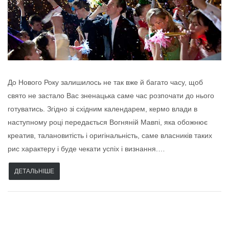
До Нового Року залишилось не так вже й багато часу, щоб
свято не застало Вас зненацька саме час розпочати до нього
готуватись. Згідно зі східним календарем, кермо влади в
наступному році передається Вогняній Мавпі, яка обожнює
креатив, талановитість і оригінальність, саме власників таких
рис характеру і буде чекати успіх і визнання.…
ДЕТАЛЬНІШЕ