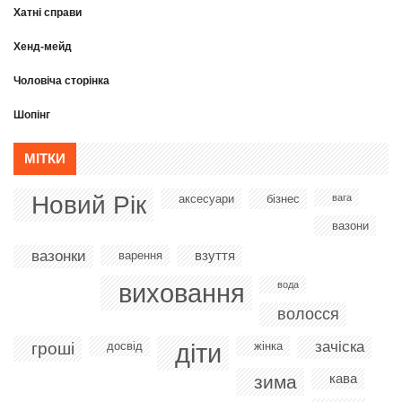
Хатні справи
Хенд-мейд
Чоловіча сторінка
Шопінг
МІТКИ
Новий Рік
аксесуари
бізнес
вага
вазони
вазонки
взуття
варення
виховання
вода
волосся
діти
зачіска
гроші
досвід
жінка
кава
зима