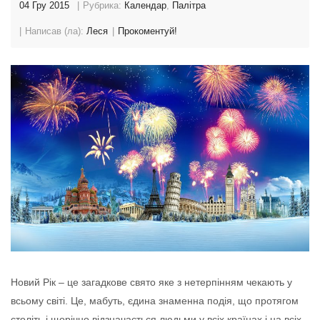
04 Гру 2015
Рубрика:
Календар
,
Палітра
Написав (ла):
Леся
Прокоментуй!
Новий Рік – це загадкове свято яке з нетерпінням чекають у
всьому світі. Це, мабуть, єдина знаменна подія, що протягом
століть і щорічно відзначається людьми у всіх країнах і на всіх