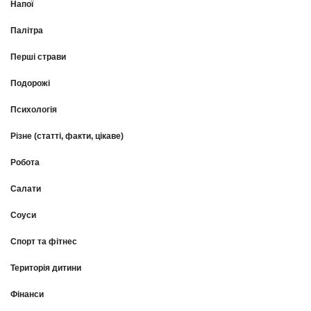
Напої
Палітра
Перші страви
Подорожі
Психологія
Різне (статті, факти, цікаве)
Робота
Салати
Соуси
Спорт та фітнес
Територія дитини
Фінанси