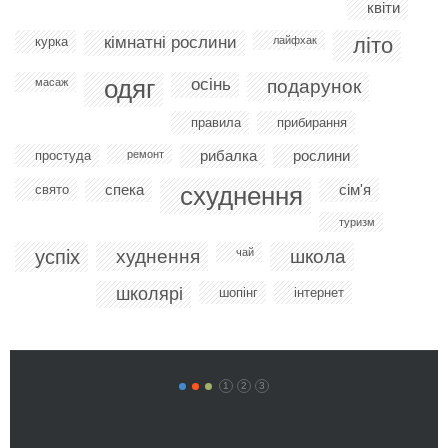
квіти
кімнатні рослини
літо
курка
лайфхак
одяг
осінь
масаж
подарунок
правила
прибирання
рибалка
рослини
простуда
ремонт
спека
схуднення
сім'я
свято
туризм
успіх
худнення
чай
школа
школярі
шопінг
інтернет
1
2
3