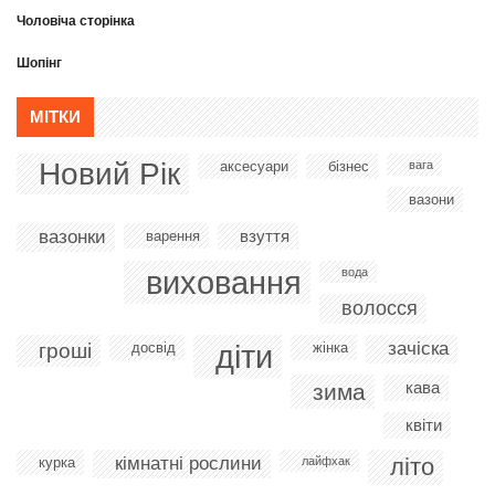
Чоловіча сторінка
Шопінг
МІТКИ
Новий Рік
аксесуари
бізнес
вага
вазони
вазонки
взуття
варення
виховання
вода
волосся
діти
зачіска
гроші
досвід
жінка
кава
зима
квіти
кімнатні рослини
літо
курка
лайфхак