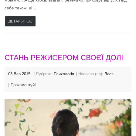
мріями… А ще хтось, взагалі, ретельно приховує від усіх і від
себе також, ці…
ДЕТАЛЬНІШЕ
СТАНЬ РЕЖИСЕРОМ СВОЄЇ ДОЛІ
03 Вер 2015
Рубрика:
Психологія
Написав (ла):
Леся
Прокоментуй!