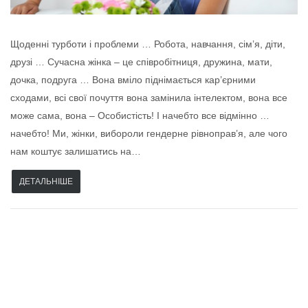
Щоденні турботи і проблеми … Робота, навчання, сім’я, діти,
друзі … Сучасна жінка – це співробітниця, дружина, мати,
дочка, подруга … Вона вміло піднімається кар’єрними
сходами, всі свої почуття вона замінила інтелектом, вона все
може сама, вона – Особистість! І начебто все відмінно …
начебто! Ми, жінки, вибороли гендерне рівноправ’я, але чого
нам коштує залишатись на…
ДЕТАЛЬНІШЕ