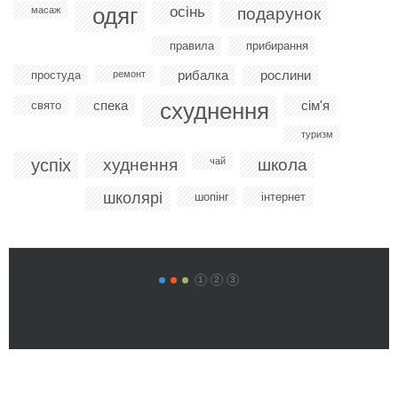
одяг
осінь
масаж
подарунок
правила
прибирання
рибалка
рослини
простуда
ремонт
спека
схуднення
сім'я
свято
туризм
успіх
худнення
чай
школа
школярі
шопінг
інтернет
1
2
3