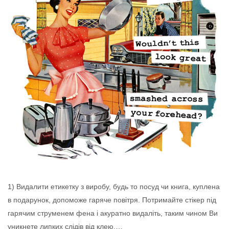
1) Видалити етикетку з виробу, будь то посуд чи книга, куплена
в подарунок, допоможе гаряче повітря. Потримайте стікер під
гарячим струменем фена і акуратно видаліть, таким чином Ви
уникнете липких слідів від клею.…