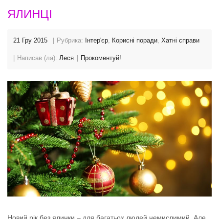
ЯЛИНЦІ
21 Гру 2015
Рубрика:
Інтер'єр
,
Корисні поради
,
Хатні справи
Написав (ла):
Леся
Прокоментуй!
Новий рік без ялинки – для багатьох людей немислимий. Але