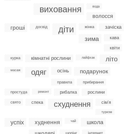
виховання
вода
волосся
діти
зачіска
гроші
досвід
жінка
кава
зима
квіти
кімнатні рослини
літо
курка
лайфхак
одяг
осінь
масаж
подарунок
правила
прибирання
рибалка
рослини
простуда
ремонт
спека
схуднення
сім'я
свято
туризм
успіх
худнення
чай
школа
школярі
шопінг
інтернет