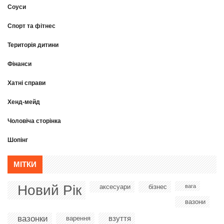
Соуси
Спорт та фітнес
Територія дитини
Фінанси
Хатні справи
Хенд-мейд
Чоловіча сторінка
Шопінг
МІТКИ
Новий Рік
аксесуари
бізнес
вага
вазони
вазонки
взуття
варення