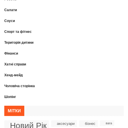
Салати
Соуси
Спорт та фітнес
Територія дитини
Фінанси
Хатні справи
Хенд-мейд
Чоловіча сторінка
Шопінг
МІТКИ
Новий Рік
аксесуари
бізнес
вага