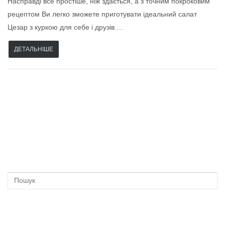
Насправді все простіше, ніж здається, а з точним покроковим
рецептом Ви легко зможете приготувати ідеальний салат
Цезар з куркою для себе і друзів.…
ДЕТАЛЬНІШЕ