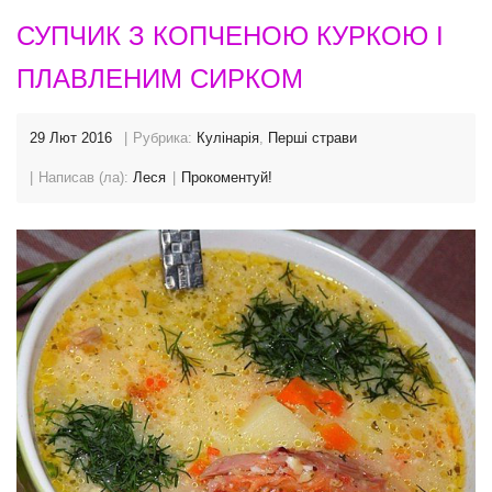
СУПЧИК З КОПЧЕНОЮ КУРКОЮ І
ПЛАВЛЕНИМ СИРКОМ
29 Лют 2016
Рубрика:
Кулінарія
,
Перші страви
Написав (ла):
Леся
Прокоментуй!