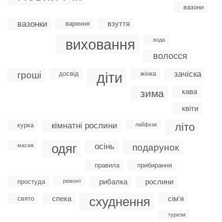
вазони
вазонки
взуття
варення
виховання
вода
волосся
діти
зачіска
гроші
досвід
жінка
кава
зима
квіти
кімнатні рослини
літо
курка
лайфхак
одяг
осінь
масаж
подарунок
правила
прибирання
рибалка
рослини
простуда
ремонт
спека
схуднення
сім'я
свято
туризм