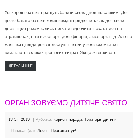
Усі хороші батьки прагнуть бачити своїх дітей щасливим. Для
цього багато батьків кожні вихідні приділяють час для своїх
дітей, щоб разом кудись поїхати відпочити, покататися на
атракціонах, піти в зоопарк, дельфінарій, аквапарк і т.д. Але на
жаль всі ці види розваг доступні тільки у великих містах і
вимагають великих грошових витрат. Якщо ж ви живете…
ДЕТАЛЬНІШЕ
ОРГАНІЗОВУЄМО ДИТЯЧЕ СВЯТО
13 Січ 2019
Рубрика:
Корисні поради
,
Територія дитини
Написав (ла):
Леся
Прокоментуй!