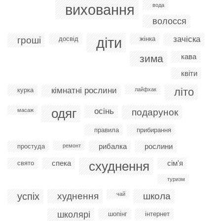
виховання
вода
волосся
діти
зачіска
гроші
досвід
жінка
кава
зима
квіти
кімнатні рослини
літо
курка
лайфхак
одяг
осінь
масаж
подарунок
правила
прибирання
рибалка
рослини
простуда
ремонт
спека
схуднення
сім'я
свято
туризм
успіх
худнення
чай
школа
школярі
шопінг
інтернет