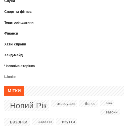
Соуси
Спорт та фітнес
Територія дитини
Фінанси
Хатні справи
Хенд-мейд
Чоловіча сторінка
Шопінг
МІТКИ
Новий Рік
аксесуари
бізнес
вага
вазони
вазонки
взуття
варення