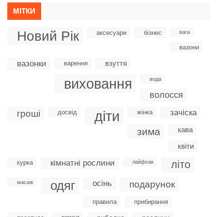
МІТКИ
Новий Рік
аксесуари
бізнес
вага
вазони
вазонки
взуття
варення
виховання
вода
волосся
діти
зачіска
гроші
досвід
жінка
кава
зима
квіти
кімнатні рослини
літо
курка
лайфхак
одяг
осінь
масаж
подарунок
правила
прибирання