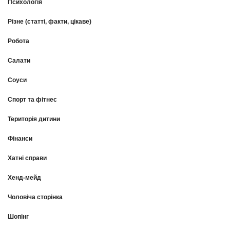
Психологія
Різне (статті, факти, цікаве)
Робота
Салати
Соуси
Спорт та фітнес
Територія дитини
Фінанси
Хатні справи
Хенд-мейд
Чоловіча сторінка
Шопінг