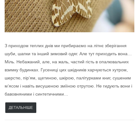
З приходом теплих днів ми прибираємо на літнє зберігання
шуби, шапки та інший зимовий одяг. Але тут приходить вона…
Міль. Небажаний, але, на жаль, частий гість в опалювальних
взимку будинках. Гусениці цих шкідників харчуються хутром,
шерстю, пір’ям, щетиною, шкірою, палітурками книг, сушеним
м’ясом і навіть висушеною зміїною отрутою. Не гидують вони і
бавовняними і синтетичними…
ДЕТАЛЬНІШЕ