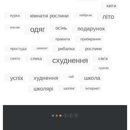
квіти
кімнатні рослини
літо
курка
лайфхак
одяг
осінь
масаж
подарунок
правила
прибирання
рибалка
рослини
простуда
ремонт
спека
схуднення
сім'я
свято
туризм
успіх
худнення
чай
школа
школярі
шопінг
інтернет
1
2
3