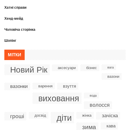
Хатні справи
Хенд-мейд
Чоловіча сторінка
Шопінг
МІТКИ
Новий Рік
аксесуари
бізнес
вага
вазони
вазонки
взуття
варення
виховання
вода
волосся
діти
зачіска
гроші
досвід
жінка
кава
зима