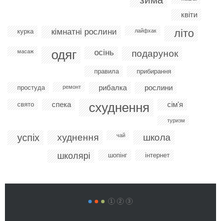
квіти
кімнатні рослини
літо
курка
лайфхак
одяг
осінь
масаж
подарунок
правила
прибирання
рибалка
рослини
простуда
ремонт
спека
схуднення
сім'я
свято
туризм
успіх
худнення
чай
школа
школярі
шопінг
інтернет
1
2
3