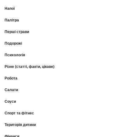
Напої
Палітра
Перші страви
Подорожі
Психологія
Різне (статті, факти, цікаве)
Робота
Салати
Соуси
Спорт та фітнес
Територія дитини
Фінанси