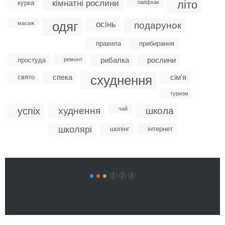
кімнатні рослини
літо
курка
лайфхак
одяг
осінь
масаж
подарунок
правила
прибирання
рибалка
рослини
простуда
ремонт
спека
схуднення
сім'я
свято
туризм
успіх
худнення
чай
школа
школярі
шопінг
інтернет
1
2
3