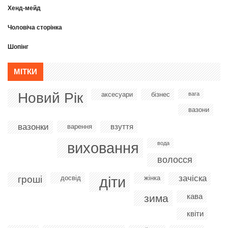
Хенд-мейд
Чоловіча сторінка
Шопінг
МІТКИ
Новий Рік
аксесуари
бізнес
вага
вазони
вазонки
взуття
варення
виховання
вода
волосся
діти
зачіска
гроші
досвід
жінка
кава
зима
квіти