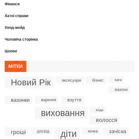
Фінанси
Хатні справи
Хенд-мейд
Чоловіча сторінка
Шопінг
МІТКИ
Новий Рік
аксесуари
бізнес
вага
вазони
вазонки
взуття
варення
виховання
вода
волосся
діти
зачіска
гроші
досвід
жінка