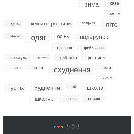
кава
зима
квіти
кімнатні рослини
літо
курка
лайфхак
одяг
осінь
масаж
подарунок
правила
прибирання
рибалка
рослини
простуда
ремонт
спека
схуднення
сім'я
свято
туризм
успіх
худнення
чай
школа
школярі
шопінг
інтернет
1
2
3