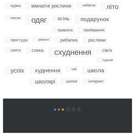
кімнатні рослини
літо
курка
лайфхак
одяг
осінь
масаж
подарунок
правила
прибирання
рибалка
рослини
простуда
ремонт
спека
схуднення
сім'я
свято
туризм
успіх
худнення
чай
школа
школярі
шопінг
інтернет
1
2
3