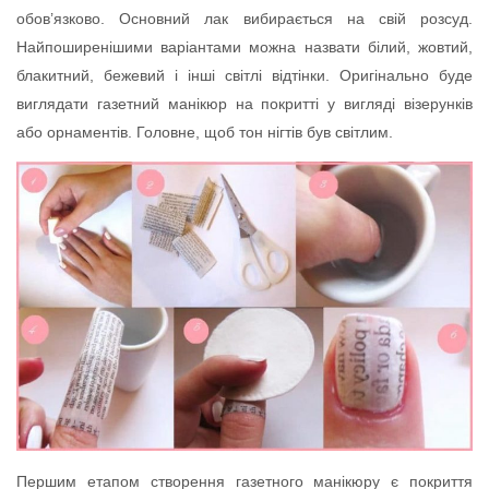
обов’язково. Основний лак вибирається на свій розсуд.
Найпоширенішими варіантами можна назвати білий, жовтий,
блакитний, бежевий і інші світлі відтінки. Оригінально буде
виглядати газетний манікюр на покритті у вигляді візерунків
або орнаментів. Головне, щоб тон нігтів був світлим.
Першим етапом створення газетного манікюру є покриття