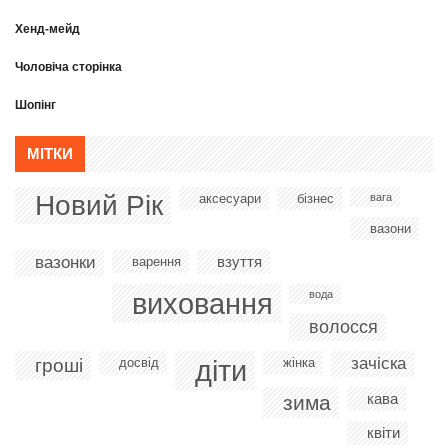
Хенд-мейд
Чоловіча сторінка
Шопінг
МІТКИ
Новий Рік
аксесуари
бізнес
вага
вазони
вазонки
взуття
варення
виховання
вода
волосся
діти
зачіска
гроші
досвід
жінка
кава
зима
квіти