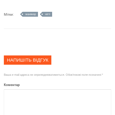
Мітки:
манікюр
нігті
НАПИШІТЬ ВІДГУК
Ваша e-mail адреса не оприлюднюватиметься.
Обов’язкові поля позначені
*
Коментар