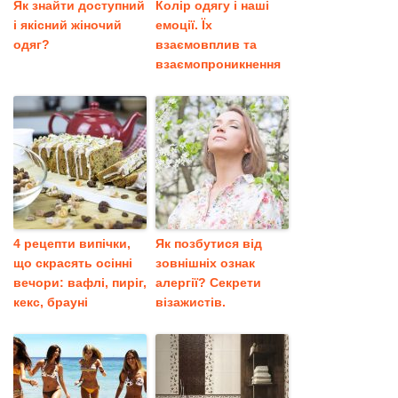
Як знайти доступний
Колір одягу і наші
і якісний жіночий
емоції. Їх
одяг?
взаємовплив та
взаємопроникнення
4 рецепти випічки,
Як позбутися від
що скрасять осінні
зовнішніх ознак
вечори: вафлі, пиріг,
алергії? Секрети
кекс, брауні
візажистів.