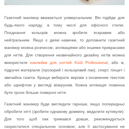
Газетний манікюр вважається універсальним. Він підійде для
будь-якого наряду, в тому числі для офісного стилю.
Поєднання кольорів можна зробити яскравим або
нейтральним. Якщо є деякі навички, то доповнити газетний
манікюр можна розписом, аплікаціями або іншими прикрасами
для нігтів. Для створення незвичайного дизайну нігтів можна
використати
наклейки для ногтей Kodi Professional
, або ж,
підручні матеріали (прозорий і кольоровий лак), спирт, пінцет і
звичайна газета. Краще вибирати вирізки з іноземним текстом
або шрифтом у вигляді візерунків. Кожна аплікація повинна
бути трохи більше поверхні нігтя.
Газетний манікюр буде виглядати гарніше, якщо попередньо
обробити нігті (зробити однакову довжину, видалити кутикули).
Для того щоб лак тримався довше, рекомендується
скористатися спеціальною основою, але її застосування не