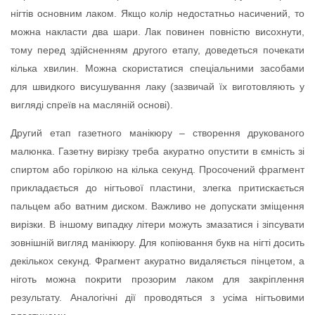
нігтів основним лаком. Якщо колір недостатньо насичений, то
можна накласти два шари. Лак повинен повністю висохнути,
тому перед здійсненням другого етапу, доведеться почекати
кілька хвилин. Можна скористатися спеціальними засобами
для швидкого висушування лаку (зазвичай їх виготовляють у
вигляді спреїв на масляній основі).
Другий етап газетного манікюру – створення друкованого
малюнка. Газетну вирізку треба акуратно опустити в ємність зі
спиртом або горілкою на кілька секунд. Просочений фрагмент
прикладається до нігтьової пластини, злегка притискається
пальцем або ватним диском. Важливо не допускати зміщення
вирізки. В іншому випадку літери можуть змазатися і зіпсувати
зовнішній вигляд манікюру. Для копіювання букв на нігті досить
декількох секунд. Фрагмент акуратно видаляється пінцетом, а
ніготь можна покрити прозорим лаком для закріплення
результату. Аналогічні дії проводяться з усіма нігтьовими