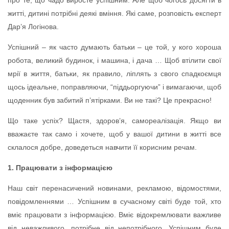
житті, дитині потрібні деякі вміння. Які саме, розповість експерт
Дар’я Логінова.
Успішний – як часто думають батьки – це той, у кого хороша
робота, великий будинок, і машина, і дача … Щоб втілити свої
мрії в життя, батьки, як правило, ліплять з свого спадкоємця
щось ідеальне, поправляючи, “піддьоргуючи” і вимагаючи, щоб
щоденник був забитий п’ятірками. Ви не такі? Це прекрасно!
Що таке успіх? Щастя, здоров’я, самореалізація. Якщо ви
вважаєте так само і хочете, щоб у вашої дитини в житті все
склалося добре, доведеться навчити її корисним речам.
1. Працювати з інформацією
Наш світ перенасичений новинами, рекламою, відомостями,
повідомленнями … Успішним в сучасному світі буде той, хто
вміє працювати з інформацією. Вміє відокремлювати важливе
від неважливого, потрібне від непотрібного. Успішним буде