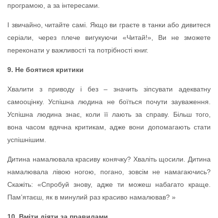
програмою, а за інтересами.
І звичайно, читайте самі. Якщо ви граєте в танки або дивитеся
серіали, через плече вигукуючи «Читай!», Ви не зможете
переконати у важливості та потрібності книг.
9. Не боятися критики
Хвалити з приводу і без – значить зіпсувати адекватну
самооцінку. Успішна людина не боїться почути зауваження.
Успішна людина знає, коли її лають за справу. Більш того,
вона часом вдячна критикам, адже вони допомагають стати
успішнішим.
Дитина намалювала красиву конячку? Хваліть щосили. Дитина
намалювала лівою ногою, погано, зовсім не намагаючись?
Скажіть: «Спробуй знову, адже ти можеш набагато краще.
Пам’ятаєш, як в минулий раз красиво намалював? »
10. Вміти діяти за правилами