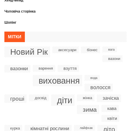
Хенд-мейд
Чоловіча сторінка
Шопінг
МІТКИ
Новий Рік
аксесуари
бізнес
вага
вазони
вазонки
взуття
варення
виховання
вода
волосся
діти
зачіска
гроші
досвід
жінка
кава
зима
квіти
кімнатні рослини
літо
курка
лайфхак