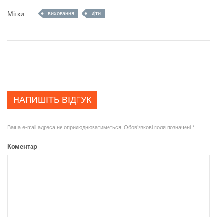
Мітки:
виховання
діти
НАПИШІТЬ ВІДГУК
Ваша e-mail адреса не оприлюднюватиметься.
Обов’язкові поля позначені
*
Коментар