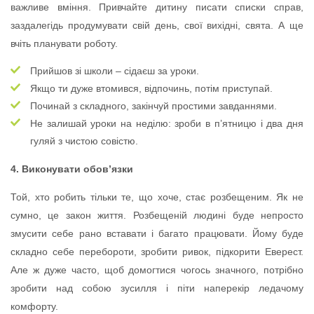
важливе вміння. Привчайте дитину писати списки справ,
заздалегідь продумувати свій день, свої вихідні, свята. А ще
вчіть планувати роботу.
Прийшов зі школи – сідаєш за уроки.
Якщо ти дуже втомився, відпочинь, потім приступай.
Починай з складного, закінчуй простими завданнями.
Не залишай уроки на неділю: зроби в п’ятницю і два дня
гуляй з чистою совістю.
4. Виконувати обов’язки
Той, хто робить тільки те, що хоче, стає розбещеним. Як не
сумно, це закон життя. Розбещеній людині буде непросто
змусити себе рано вставати і багато працювати. Йому буде
складно себе перебороти, зробити ривок, підкорити Еверест.
Але ж дуже часто, щоб домогтися чогось значного, потрібно
зробити над собою зусилля і піти наперекір ледачому
комфорту.