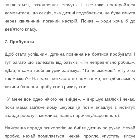
змінюються, захоплення скачуть. І все-таки постарайтеся
домовитися, що секція, яка дитині подобається, не буде кинута
через хвилинний поганий настрій. Почав – ходи хоча б до
дев’ятого класу.
7. Пробувати
Щоб стати успішним, дитина повинна не боятися пробувати. І
тут багато що залежить від батьків. «Ти неправильно робиш».
«Дай, я сама тообі шнурки зав’яжу». “Ти не зможеш”. «Ну хіба
так можна?» На жаль, ми часто не помічаємо, як відбиваємо у
дитини бажання пробувати і ризикувати.
«У мене все одно нічого не вийде», – вирішує малюк і чекає,
поки мама зав’яже йому шнурки (а потім влаштує в інститут,
знайде роботу і, можливо, навіть наречену/нареченого).
Найкраща порада психологів: не бийте дитину по руках. Нехай
пробує, нехай помиляється, нехай проллє, упустить, зіпсує