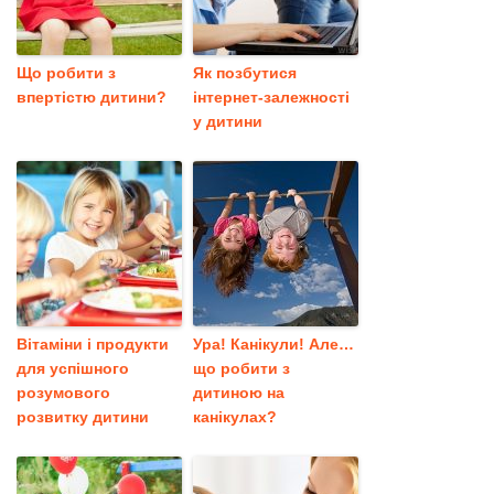
Що робити з
Як позбутися
впертістю дитини?
інтернет-залежності
у дитини
Вітаміни і продукти
Ура! Канікули! Але…
для успішного
що робити з
розумового
дитиною на
розвитку дитини
канікулах?