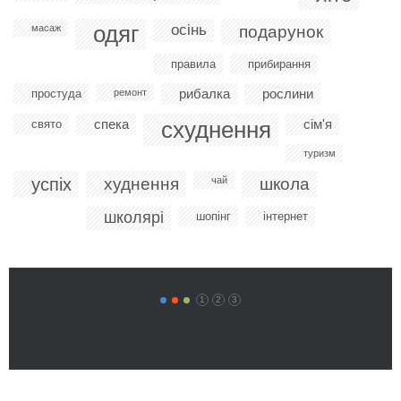
одяг
осінь
масаж
подарунок
правила
прибирання
рибалка
рослини
простуда
ремонт
спека
схуднення
сім'я
свято
туризм
успіх
худнення
чай
школа
школярі
шопінг
інтернет
1
2
3