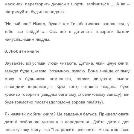
малюнок, перетворить джинси в шорти, запізниться … А ви –
підтримуйте, будьте неподалік.
“Не вийшло? Нічого, буває! »,« Ти обов’язково впораєшся, у
тебе все вийде! »- Ось що в дитинстві говорили батьки
найуспішнішим людям.
8. Любити книги
Зауважте, всі успішні люди читають. Дитина, який цінує книги,
завжди буде цікавою, розумною, живою. Вона знайде спільну
мову з будь-якою компанією, зможе дивувати, зможе
знаходити інформацію. Крім того, читаюча людина буде
красиво говорити (завдяки багатому словниковому запасу), він
буде грамотно писати (допоможе зорова пам’ять).
Як навчити любити книги? Це завдання батьків. Прищеплювати
дитині любов до читання з народження. Дайте дитині для
початку таку книгу, яка її зацікавить, зачепить. Не за шкільною