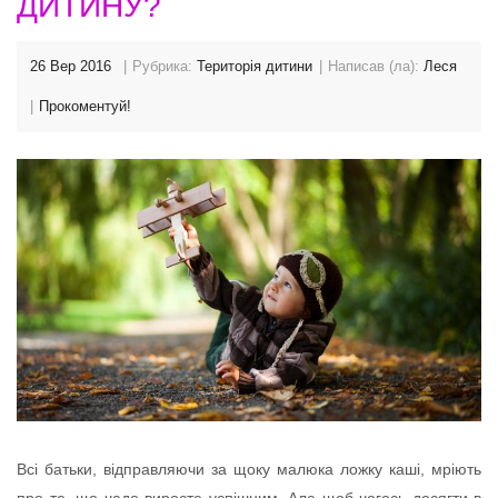
ДИТИНУ?
26 Вер 2016
Рубрика:
Територія дитини
Написав (ла):
Леся
Прокоментуй!
Всі батьки, відправляючи за щоку малюка ложку каші, мріють
про те, що чадо виросте успішним. Але щоб чогось досягти в