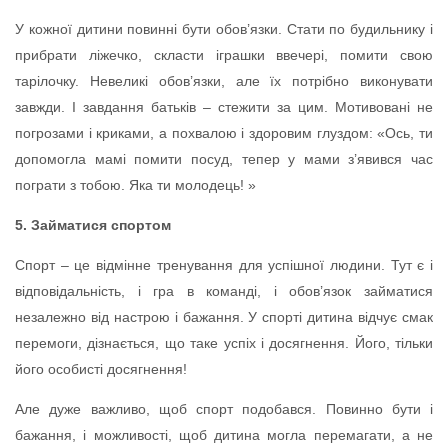
У кожної дитини повинні бути обов’язки. Стати по будильнику і
прибрати ліжечко, скласти іграшки ввечері, помити свою
тарілочку. Невеликі обов’язки, але їх потрібно виконувати
завжди. І завдання батьків – стежити за цим. Мотивовані не
погрозами і криками, а похвалою і здоровим глуздом: «Ось, ти
допомогла мамі помити посуд, тепер у мами з’явився час
пограти з тобою. Яка ти молодець! »
5. Займатися спортом
Спорт – це відмінне тренування для успішної людини. Тут є і
відповідальність, і гра в команді, і обов’язок займатися
незалежно від настрою і бажання. У спорті дитина відчує смак
перемоги, дізнається, що таке успіх і досягнення. Його, тільки
його особисті досягнення!
Але дуже важливо, щоб спорт подобався. Повинно бути і
бажання, і можливості, щоб дитина могла перемагати, а не