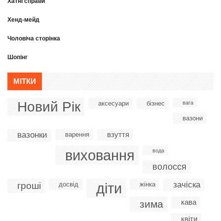
Хатні справи
Хенд-мейд
Чоловіча сторінка
Шопінг
МІТКИ
Новий Рік
аксесуари
бізнес
вага
вазони
вазонки
взуття
варення
виховання
вода
волосся
діти
зачіска
гроші
досвід
жінка
кава
зима
квіти