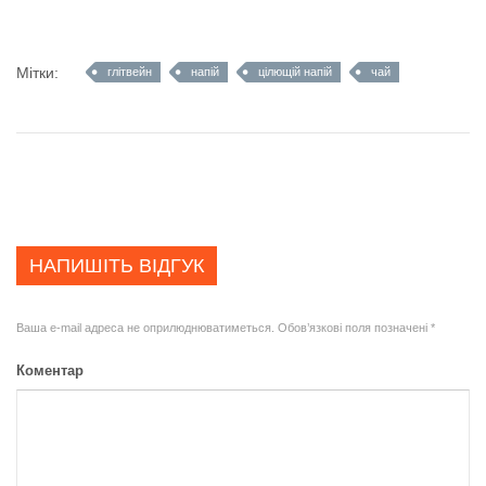
Мітки:
глітвейн
напій
цілющій напій
чай
НАПИШІТЬ ВІДГУК
Ваша e-mail адреса не оприлюднюватиметься.
Обов’язкові поля позначені
*
Коментар