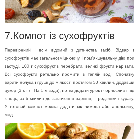
7.Компот із сухофруктів
Перевірений і всім відомий з дитинства засіб. Відвар з
сухофруктів має загальнозміцнюючу і пом’якшувальну дію при
застуді. 100 г сухофруктів перебрати, великі фрукти нарізати.
Всі сухофрукти ретельно промити в теплій воді. Спочатку
варити яблука і груші до м’якості протягом 30 хвилин, додавши
цукор (3 ст. л. На 1 л води), потім додати урюк і чорнослив і під
кінець, за 5 хвилин до закінчення варіння, – родзинки і курагу.
У готовий компот можна додати сік лимона або апельсину,
мед.