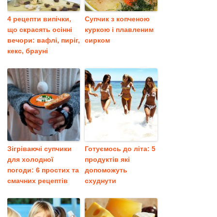
4 рецепти випічки,
Супчик з копченою
що скрасять осінні
куркою і плавленим
вечори: вафлі, пиріг,
сирком
кекс, брауні
Зігріваючі супчики
Готуємось до літа: 5
для холодної
продуктів які
погоди: 6 простих та
допоможуть
смачних рецептів
схуднути