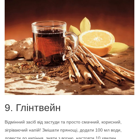
9. Глінтвейн
Відмінний засіб від застуди та просто смачний, корисний,
зігріваючий напій! Змішати прянощі, додати 100 мл води,
довести до кипіння, зняти з вогню, настояти 10 хвилин.