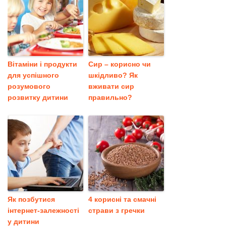
Вітаміни і продукти
Сир – корисно чи
для успішного
шкідливо? Як
розумового
вживати сир
розвитку дитини
правильно?
Як позбутися
4 корисні та смачні
інтернет-залежності
страви з гречки
у дитини