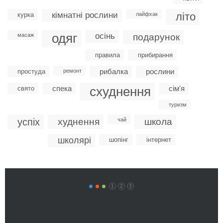
кімнатні рослини
літо
курка
лайфхак
одяг
осінь
масаж
подарунок
правила
прибирання
рибалка
рослини
простуда
ремонт
спека
схуднення
сім'я
свято
туризм
успіх
худнення
чай
школа
школярі
шопінг
інтернет
1
2
3