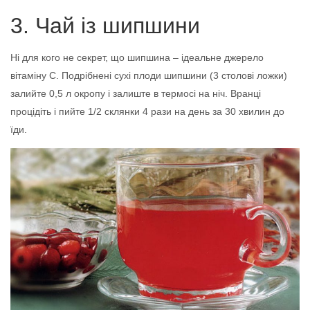
3. Чай із шипшини
Ні для кого не секрет, що шипшина – ідеальне джерело
вітаміну С. Подрібнені сухі плоди шипшини (3 столові ложки)
залийте 0,5 л окропу і залиште в термосі на ніч. Вранці
процідіть і пийте 1/2 склянки 4 рази на день за 30 хвилин до
їди.