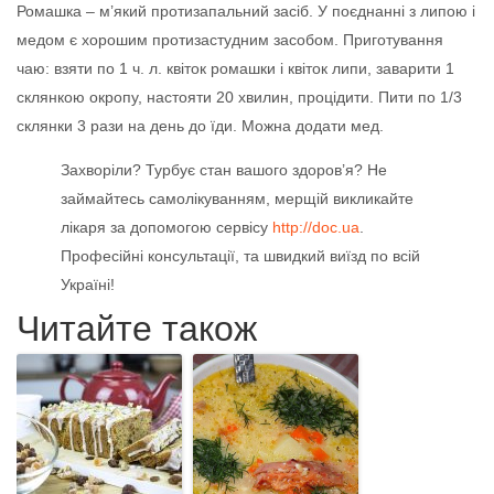
Ромашка – м’який протизапальний засіб. У поєднанні з липою і
медом є хорошим протизастудним засобом. Приготування
чаю: взяти по 1 ч. л. квіток ромашки і квіток липи, заварити 1
склянкою окропу, настояти 20 хвилин, процідити. Пити по 1/3
склянки 3 рази на день до їди. Можна додати мед.
Захворіли? Турбує стан вашого здоров’я? Не
займайтесь самолікуванням, мерщій викликайте
лікаря за допомогою сервісу
http://doc.ua
.
Професійні консультації, та швидкий виїзд по всій
Україні!
Читайте також