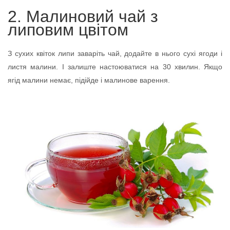
2. Малиновий чай з
липовим цвітом
З сухих квіток липи заваріть чай, додайте в нього сухі ягоди і
листя малини. І залиште настоюватися на 30 хвилин. Якщо
ягід малини немає, підійде і малинове варення.