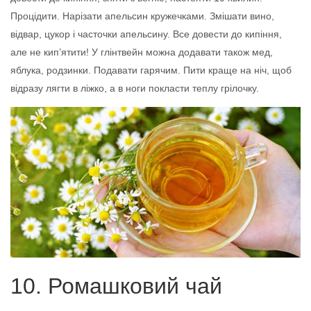
Процідити. Нарізати апельсин кружечками. Змішати вино,
відвар, цукор і часточки апельсину. Все довести до кипіння,
але не кип’ятити! У глінтвейн можна додавати також мед,
яблука, родзинки. Подавати гарячим. Пити краще на ніч, щоб
відразу лягти в ліжко, а в ноги покласти теплу грілочку.
10. Ромашковий чай