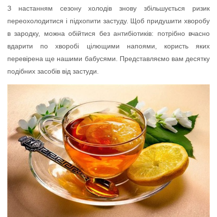
З настанням сезону холодів знову збільшується ризик
переохолодитися і підхопити застуду. Щоб придушити хворобу
в зародку, можна обійтися без антибіотиків: потрібно вчасно
вдарити по хворобі цілющими напоями, користь яких
перевірена ще нашими бабусями. Представляємо вам десятку
подібних засобів від застуди.