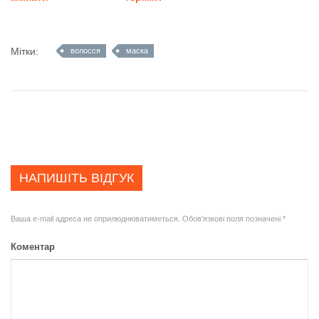
Мітки:
волосся
маска
НАПИШІТЬ ВІДГУК
Ваша e-mail адреса не оприлюднюватиметься.
Обов’язкові поля позначені
*
Коментар