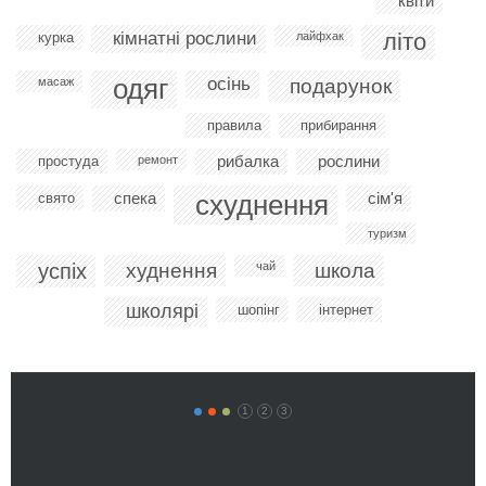
квіти
кімнатні рослини
літо
курка
лайфхак
одяг
осінь
масаж
подарунок
правила
прибирання
рибалка
рослини
простуда
ремонт
спека
схуднення
сім'я
свято
туризм
успіх
худнення
чай
школа
школярі
шопінг
інтернет
1
2
3