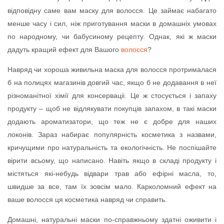
відповідну саме вам маску для волосся. Це займає набагато
менше часу і сил, ніж приготування маски в домашніх умовах
по народному, чи бабусиному рецепту. Однак, які ж маски
дадуть кращий ефект для Вашого
волосся
?
Навряд чи хороша живильна маска для волосся протрималася
б на полицях магазинів довгий час, якщо б не додавання в неї
різноманітної хімії для консерваціі. Це ж стосується і запаху
продукту – щоб не відлякувати покупців запахом, в такі маски
додають ароматизатори, що теж не є добре для наших
локонів. Зараз набирає популярність косметика з назвами,
кричущими про натуральність та екологічність. Не поспішайте
вірити всьому, що написано. Навіть якщо в складі продукту і
містяться які-небудь відвари трав або ефірні масла, то,
швидше за все, там їх зовсім мало. Карколомний ефект на
ваше волосся ця косметика навряд чи справить.
Домашні, натуральні маски по-справжньому здатні оживити і