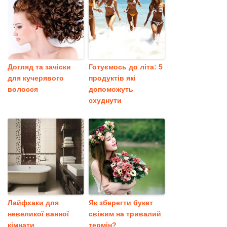
Догляд та зачіски
Готуємось до літа: 5
для кучерявого
продуктів які
волосся
допоможуть
схуднути
Лайфхаки для
Як зберегти букет
невеликої ванної
свіжим на тривалий
кімнати
термін?