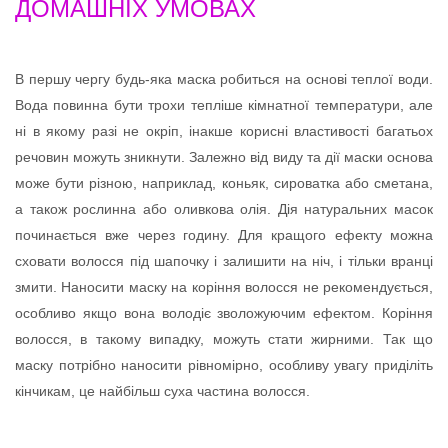
ДОМАШНІХ УМОВАХ
В першу чергу будь-яка маска робиться на основі теплої води.
Вода повинна бути трохи тепліше кімнатної температури, але
ні в якому разі не окріп, інакше корисні властивості багатьох
речовин можуть зникнути. Залежно від виду та дії маски основа
може бути різною, наприклад, коньяк, сироватка або сметана,
а також рослинна або оливкова олія. Дія натуральних масок
починається вже через годину. Для кращого ефекту можна
сховати волосся під шапочку і залишити на ніч, і тільки вранці
змити. Наносити маску на коріння волосся не рекомендується,
особливо якщо вона володіє зволожуючим ефектом. Коріння
волосся, в такому випадку, можуть стати жирними. Так що
маску потрібно наносити рівномірно, особливу увагу приділіть
кінчикам, це найбільш суха частина волосся.