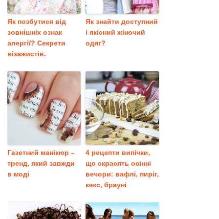
Як позбутися від
Як знайти доступний
зовнішніх ознак
і якісний жіночий
алергії? Секрети
одяг?
візажистів.
Газетний манікюр –
4 рецепти випічки,
тренд, який завжди
що скрасять осінні
в моді
вечори: вафлі, пиріг,
кекс, брауні