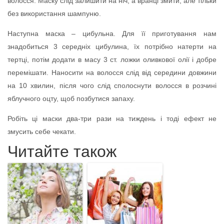
волосся. Маску слід залишити на ніч, а вранці змити, але тільки
без використання шампуню.
Наступна маска – цибульна. Для її приготування нам
знадобиться 3 середніх цибулина, їх потрібно натерти на
тертці, потім додати в масу 3 ст. ложки оливкової олії і добре
перемішати. Наносити на волосся слід від середини довжини
на 10 хвилин, після чого слід сполоснути волосся в розчині
яблучного оцту, щоб позбутися запаху.
Робіть ці маски два-три рази на тиждень і тоді ефект не
змусить себе чекати.
Читайте також