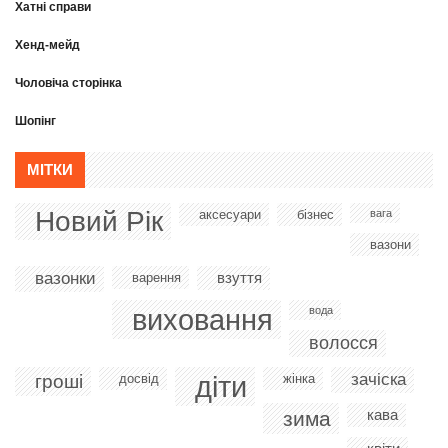
Хатні справи
Хенд-мейд
Чоловіча сторінка
Шопінг
МІТКИ
Новий Рік
аксесуари
бізнес
вага
вазони
вазонки
взуття
варення
виховання
вода
волосся
діти
зачіска
гроші
досвід
жінка
кава
зима