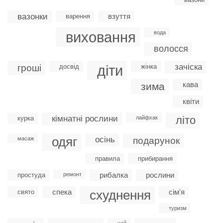
вазонки
взуття
варення
виховання
вода
волосся
діти
зачіска
гроші
досвід
жінка
кава
зима
квіти
кімнатні рослини
літо
курка
лайфхак
одяг
осінь
масаж
подарунок
правила
прибирання
рибалка
рослини
простуда
ремонт
спека
схуднення
сім'я
свято
туризм