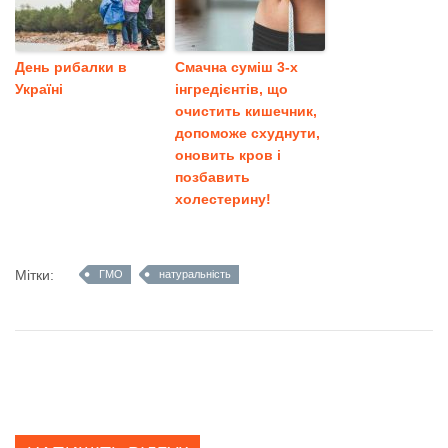
День рибалки в
Смачна суміш 3-х
Україні
інгредієнтів, що
очистить кишечник,
допоможе схуднути,
оновить кров і
позбавить
холестерину!
Мітки:
ГМО
натуральність