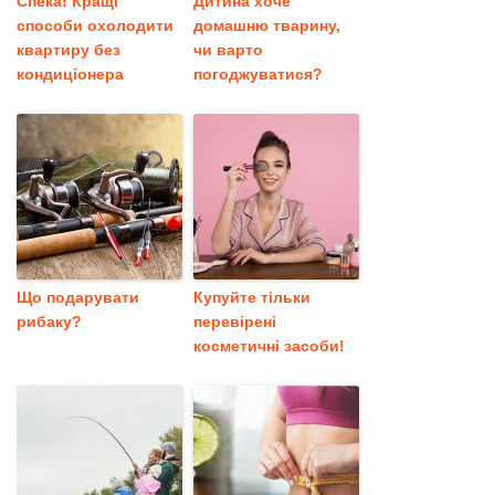
Спека! Кращі
Дитина хоче
способи охолодити
домашню тварину,
квартиру без
чи варто
кондиціонера
погоджуватися?
Що подарувати
Купуйте тільки
рибаку?
перевірені
косметичні засоби!