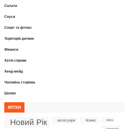
Салати
Соуси
Спорт та фітнес
Територія дитини
Фінанси
Хатні справи
Хенд-мейд
Чоловіча сторінка
Шопінг
МІТКИ
Новий Рік
аксесуари
бізнес
вага
вазони