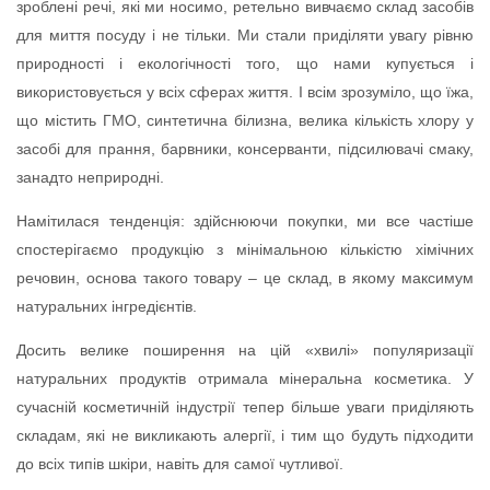
зроблені речі, які ми носимо, ретельно вивчаємо склад засобів
для миття посуду і не тільки. Ми стали приділяти увагу рівню
природності і екологічності того, що нами купується і
використовується у всіх сферах життя. І всім зрозуміло, що їжа,
що містить ГМО, синтетична білизна, велика кількість хлору у
засобі для прання, барвники, консерванти, підсилювачі смаку,
занадто неприродні.
Намітилася тенденція: здійснюючи покупки, ми все частіше
спостерігаємо продукцію з мінімальною кількістю хімічних
речовин, основа такого товару – це склад, в якому максимум
натуральних інгредієнтів.
Досить велике поширення на цій «хвилі» популяризації
натуральних продуктів отримала мінеральна косметика. У
сучасній косметичній індустрії тепер більше уваги приділяють
складам, які не викликають алергії, і тим що будуть підходити
до всіх типів шкіри, навіть для самої чутливої.