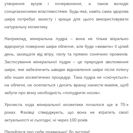
утворення вугрів і почервоніння, а також володіє
сонцезахисними властивостями. Будь-яка, навіть сама здорова
шкіра потребує захисту і краще для цього використовувати
натуральну косметику.
Наприклад, мінеральна пудра – вона не тільки візуально
відкоригує поверхню шкіри обличчя, але буде «живити» її цілий
день, захищати від вітру, пилу та прямих сонячних променів.
Застосування мінеральної пудри – це природне зволоження
шкіри, яке забезпечить швидке відновлення шкіри після пілінгу
або інших косметичних процедур. Така пудра не «скочується»
на обличчі, не осипається і досить вранці нанести макіяж, щоб
забути про вічну необхідність «попудрити носик».
Урочиста хода мінеральної косметики почалося ще в 70-х
роках. Фахівці стверджують, що вона не втратить своєї
актуальності ні сьогодні, ні через 100 років.
Піклуйтеся про себе правильно! До зустрічі!