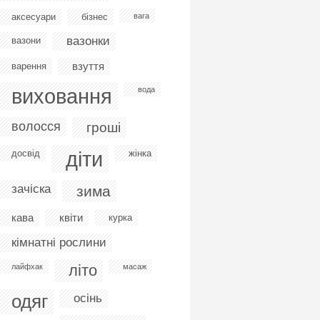
аксесуари
бізнес
вага
вазонки
вазони
взуття
варення
виховання
вода
волосся
гроші
діти
досвід
жінка
зачіска
зима
кава
квіти
курка
кімнатні рослини
літо
лайфхак
масаж
одяг
осінь