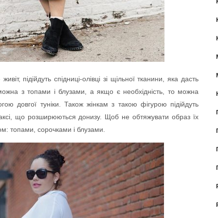
ивіт, підійдуть спідниці-олівці зі щільної тканини, яка дасть
можна з топами і блузами, а якщо є необхідність, то можна
огою довгої туніки. Також жінкам з такою фігурою підійдуть
аксі, що розширюються донизу. Щоб не обтяжувати образ їх
ом: топами, сорочками і блузами.