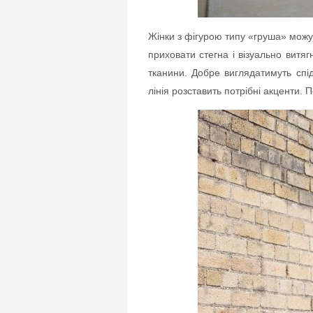
Жінки з фігурою типу «груша» можут
приховати стегна і візуально витяг
тканини. Добре виглядатимуть спі
лінія розставить потрібні акценти.