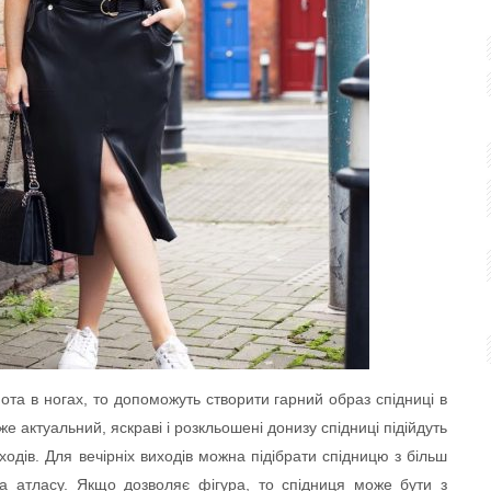
ота в ногах, то допоможуть створити гарний образ спідниці в
же актуальний, яскраві і розкльошені донизу спідниці підійдуть
одів. Для вечірніх виходів можна підібрати спідницю з більш
та атласу. Якщо дозволяє фігура, то спідниця може бути з