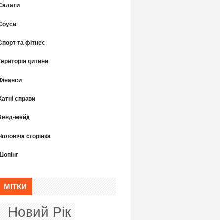
Салати
Соуси
Спорт та фітнес
Територія дитини
Фінанси
Хатні справи
Хенд-мейд
Чоловіча сторінка
Шопінг
МІТКИ
Новий Рік