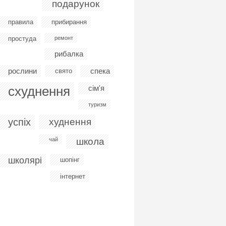
подарунок
правила
прибирання
простуда
ремонт
рибалка
рослини
спека
свято
схуднення
сім'я
туризм
успіх
худнення
чай
школа
школярі
шопінг
інтернет