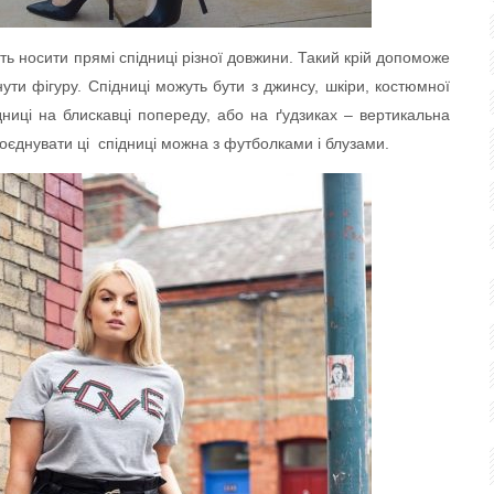
ь носити прямі спідниці різної довжини. Такий крій допоможе
нути фігуру. Спідниці можуть бути з джинсу, шкіри, костюмної
дниці на блискавці попереду, або на ґудзиках – вертикальна
 Поєднувати ці спідниці можна з футболками і блузами.