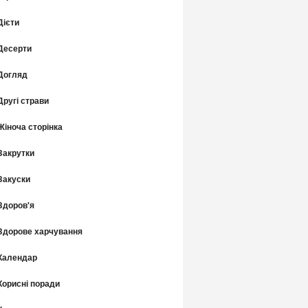
Дієти
Десерти
Догляд
Другі страви
Жіноча сторінка
Закрутки
Закуски
Здоров'я
Здорове харчування
Календар
Корисні поради