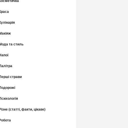
Косметичка
Краса
Кулінарія
Макіяж
Мода та стиль
Напої
Палітра
Перші страви
Подорожі
Психологія
Різне (статті, факти, цікаве)
Робота