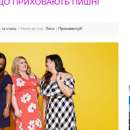
І ЩО ПРИХОВАЮТЬ ПИШНІ
 та стиль
Написав (ла):
Леся
Прокоментуй!