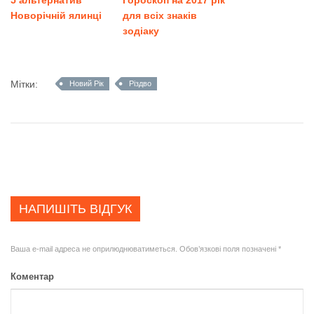
Новорічній ялинці
для всіх знаків
зодіаку
Мітки:
Новий Рік
Різдво
НАПИШІТЬ ВІДГУК
Ваша e-mail адреса не оприлюднюватиметься.
Обов’язкові поля позначені
*
Коментар