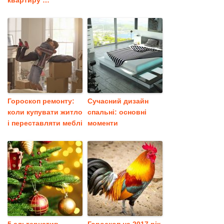
Гороскоп ремонту:
Сучасний дизайн
коли купувати житло
спальні: основні
і переставляти меблі
моменти
5 альтернатив
Гороскоп на 2017 рік