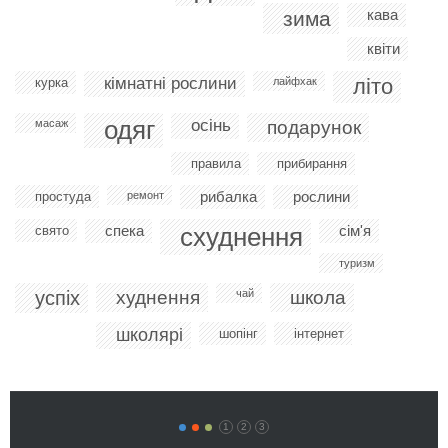
кава
зима
квіти
кімнатні рослини
літо
курка
лайфхак
одяг
осінь
масаж
подарунок
правила
прибирання
рибалка
рослини
простуда
ремонт
спека
схуднення
сім'я
свято
туризм
успіх
худнення
чай
школа
школярі
шопінг
інтернет
1
2
3