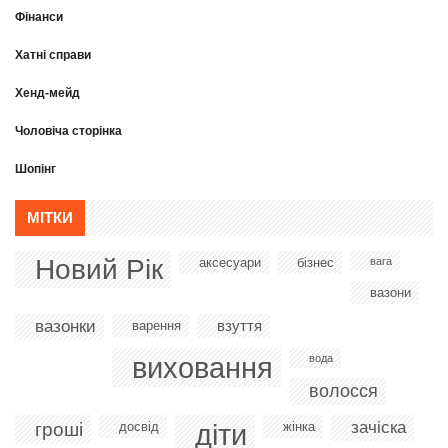
Фінанси
Хатні справи
Хенд-мейд
Чоловіча сторінка
Шопінг
МІТКИ
Новий Рік
аксесуари
бізнес
вага
вазони
вазонки
взуття
варення
виховання
вода
волосся
діти
зачіска
гроші
досвід
жінка