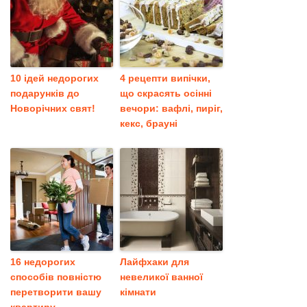
10 ідей недорогих
4 рецепти випічки,
подарунків до
що скрасять осінні
Новорічних свят!
вечори: вафлі, пиріг,
кекс, брауні
16 недорогих
Лайфхаки для
способів повністю
невеликої ванної
перетворити вашу
кімнати
квартиру …