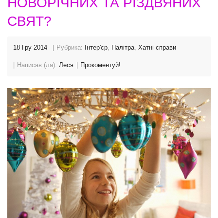
НОВОРІЧНИХ ТА РІЗДВЯНИХ
СВЯТ?
18 Гру 2014
Рубрика:
Інтер'єр
,
Палітра
,
Хатні справи
Написав (ла):
Леся
Прокоментуй!