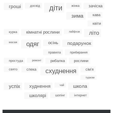
діти
зачіска
гроші
досвід
жінка
кава
зима
квіти
кімнатні рослини
літо
курка
лайфхак
одяг
осінь
масаж
подарунок
правила
прибирання
рибалка
рослини
простуда
ремонт
спека
схуднення
сім'я
свято
туризм
успіх
худнення
чай
школа
школярі
шопінг
інтернет