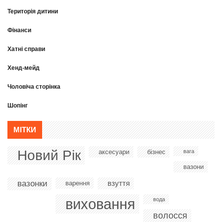
Територія дитини
Фінанси
Хатні справи
Хенд-мейд
Чоловіча сторінка
Шопінг
МІТКИ
Новий Рік
аксесуари
бізнес
вага
вазони
вазонки
взуття
варення
виховання
вода
волосся