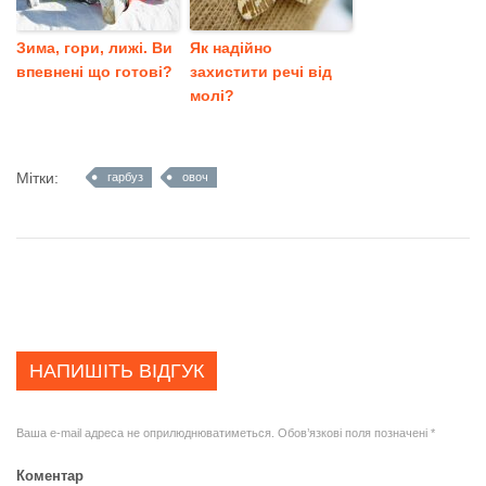
Зима, гори, лижі. Ви
Як надійно
впевнені що готові?
захистити речі від
молі?
Мітки:
гарбуз
овоч
НАПИШІТЬ ВІДГУК
Ваша e-mail адреса не оприлюднюватиметься.
Обов’язкові поля позначені
*
Коментар