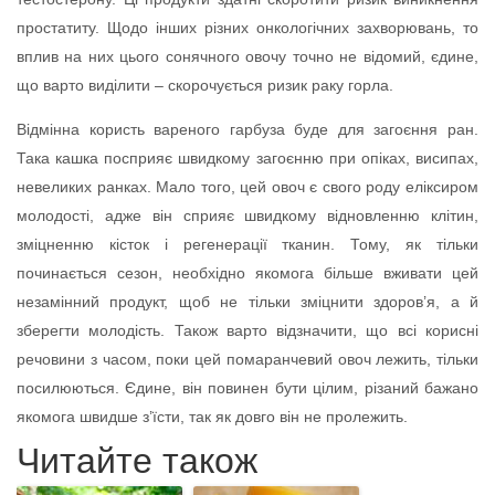
простатиту. Щодо інших різних онкологічних захворювань, то
вплив на них цього сонячного овочу точно не відомий, єдине,
що варто виділити – скорочується ризик раку горла.
Відмінна користь вареного гарбуза буде для загоєння ран.
Така кашка посприяє швидкому загоєнню при опіках, висипах,
невеликих ранках. Мало того, цей овоч є свого роду еліксиром
молодості, адже він сприяє швидкому відновленню клітин,
зміцненню кісток і регенерації тканин. Тому, як тільки
починається сезон, необхідно якомога більше вживати цей
незамінний продукт, щоб не тільки зміцнити здоров’я, а й
зберегти молодість. Також варто відзначити, що всі корисні
речовини з часом, поки цей помаранчевий овоч лежить, тільки
посилюються. Єдине, він повинен бути цілим, різаний бажано
якомога швидше з’їсти, так як довго він не пролежить.
Читайте також