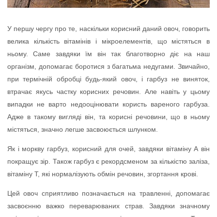
У першу чергу про те, наскільки корисний даний овоч, говорить
велика кількість вітамінів і мікроелементів, що містяться в
ньому. Саме завдяки їм він так благотворно діє на наш
організм, допомагає боротися з багатьма недугами. Звичайно,
при термічній обробці будь-який овоч, і гарбуз не виняток,
втрачає якусь частку корисних речовин. Але навіть у цьому
випадки не варто недооцінювати користь вареного гарбуза.
Адже в такому вигляді він, та корисні речовини, що в ньому
містяться, значно легше засвоюється шлунком.
Як і моркву гарбуз, корисний для очей, завдяки вітаміну А він
покращує зір. Також гарбуз є рекордсменом за кількістю заліза,
вітаміну Т, які нормалізують обмін речовин, згортання крові.
Цей овоч сприятливо позначається на травленні, допомагає
засвоєнню важко переварюваних страв. Завдяки значному