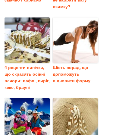
смачно і корисно
не набрати вагу
взимку?
4 рецепти випічки,
Шість порад, що
що скрасять осінні
допоможуть
вечори: вафлі, пиріг,
відновити форму
кекс, брауні