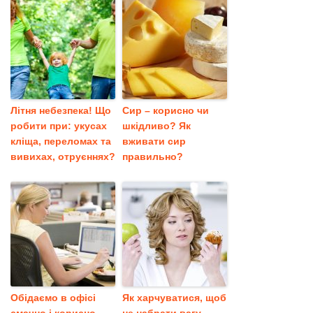
Літня небезпека! Що
Сир – корисно чи
робити при: укусах
шкідливо? Як
кліща, переломах та
вживати сир
вивихах, отруєннях?
правильно?
Обідаємо в офісі
Як харчуватися, щоб