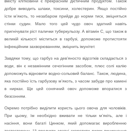
вмісту клітковини є прекрасним дієтичним продуктом. Також
добре виводить шлаки, токсини, холестерин. Якщо постійно
їсти м’якоть, то незабаром прийде до норми тиск, зміцняться
стінки судин. Мало того цей чудо овоч здатний навіть
пригнічувати ріст палички туберкульозу. А вітамін С, що також в
великій кількості міститься в гарбузі, допоможе протистояти
інфекційним захворюванням, зміцнить імунітет.
Завдяки тому, що гарбуз на дев’яносто відсотків складається з
води, він є незамінним сечогінним засобом, плюс солі калію
допоможуть відновити водно-сольовий баланс. Також, людина,
яка постійно їсть гарбузову м’якоть, з часом забуде про камені
в нирках. Ще цей сонячний овоч допоможе впоратися з
безсонням.
Окремо потрібно виділити користь цього овоча для чоловіків.
При цьому, їм необхідно вживати не тільки м’якіть, але і
насіння, вони багаті Цинком, який допомагає виробленню
тестостерону. Ці продукти здатні скоротити ризик виникнення