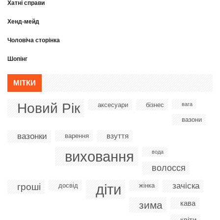
Хатні справи
Хенд-мейд
Чоловіча сторінка
Шопінг
МІТКИ
Новий Рік
аксесуари
бізнес
вага
вазони
вазонки
взуття
варення
виховання
вода
волосся
діти
зачіска
гроші
досвід
жінка
кава
зима
квіти