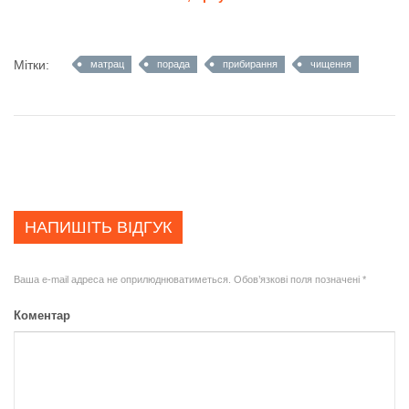
Мітки:
матрац
порада
прибирання
чищення
НАПИШІТЬ ВІДГУК
Ваша e-mail адреса не оприлюднюватиметься.
Обов’язкові поля позначені
*
Коментар