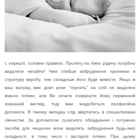
І, нарешті, головне правило. Пролиту на ліжко рідину потрібно
видаляти негайно! Чим глибше забруднення проникне в
структуру виробу, тим складніше його буде вивести. Якщо ж
ваш матрац вже довгі роки “терпить” на собі не видалені
вчасно плями, але Ви хочете повернути йому первинний
зовнішній вигляд, тоді вам знадобиться професійна
допомога. В такому випадку слід звертатись в спеціалізовані
хімчистки. За допомогою сучасного обладнання і потужних
засобів для чищення вони видалять забруднення будь-якої
складності, в тому числі і застарілі плями. При цьому