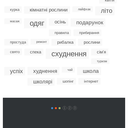
кімнатні рослини
літо
курка
лайфхак
одяг
осінь
масаж
подарунок
правила
прибирання
рибалка
рослини
простуда
ремонт
спека
схуднення
сім'я
свято
туризм
успіх
худнення
чай
школа
школярі
шопінг
інтернет
1
2
3