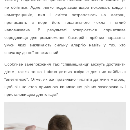
не обійтися. Адже, легко подолавши шари покривал, ковдр і
наматрацників, пил і сміття потрапляють на матрац,
проникають в пори його текстильного чохла і вглиб
наповнювача. В результаті утворюється сприятливе
середовище для розмноження бактерій і дрібних паразитів,
укуси яких викликають сильну алергію навіть у тих, хто
спочатку до неї не схильний.
Особливе занепокоєння такі “співмешканці” можуть доставити
дітям, так як тонка і ніжна дитяча шкіра є для них найбільш
“апетитною”. Отже, як же правильно чистити дитячий матрац,
щоб він не став причиною виникнення різних захворювань і
пристановищем для кліщів?