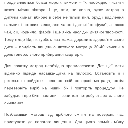
пред’являються більш жорсткі вимоги – їх необхідно чистити
кожен місяць-півтора. І це, втім, не дивно, адже матрац в
дитячій кімнаті вбирає в себе не тільки пил, бруд і виділення
сальних і потових залоз, але часто і дитячі “конфузи”, а також
чай, сік, чорнило, фарби і ще якісь наслідки дитячої творчості.
Тому якщо Ви, як турботлива мама, дорожите здоров’ям свого
дитя – приділіть чищенню дитячого матраца 30-40 хвилин в
день генерального прибирання квартири.
Для початку матрац необхідно пропилососити. Для цієї мети
відмінно підійде насадка-щітка на пилосос. Встановіть її і
ретельно пройдіться нею по всій поверхні матраца, потім
переверніть виріб на інший бік і повторіть процедуру. Не
забудьте і про бічні частини – вони теж потребують ретельного
очищення.
Позбавивши матрац від дрібного сміття на поверхні, час
приступати до вологого чищення. Для цього візьміть м’яку