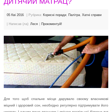
ДИТЯЧИЙ МАТРАЦ?
05 Кві 2016
Рубрика:
Корисні поради
,
Палітра
,
Хатні справи
Написав (ла):
Леся
Прокоментуй!
Для того щоб спальне місце дарувало своєму власникові
міцний і здоровий сон, необхідно регулярно підтримувати його
чистоту. І одним лише пранням і зміною постільної білизни тут