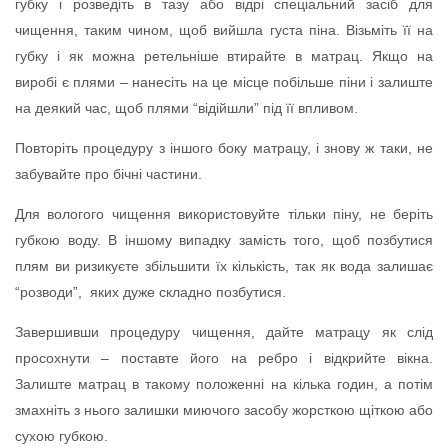
губку і розведіть в тазу або відрі спеціальний засіб для
чищення, таким чином, щоб вийшла густа піна. Візьміть її на
губку і як можна ретельніше втирайте в матрац. Якщо на
виробі є плями – нанесіть на це місце побільше піни і залиште
на деякий час, щоб плями “відійшли” під її впливом.
Повторіть процедуру з іншого боку матрацу, і знову ж таки, не
забувайте про бічні частини.
Для вологого чищення використовуйте тільки піну, не беріть
губкою воду. В іншому випадку замість того, щоб позбутися
плям ви ризикуєте збільшити їх кількість, так як вода залишає
“розводи”, яких дуже складно позбутися.
Завершивши процедуру чищення, дайте матрацу як слід
просохнути – поставте його на ребро і відкрийте вікна.
Залиште матрац в такому положенні на кілька годин, а потім
змахніть з нього залишки миючого засобу жорсткою щіткою або
сухою губкою.