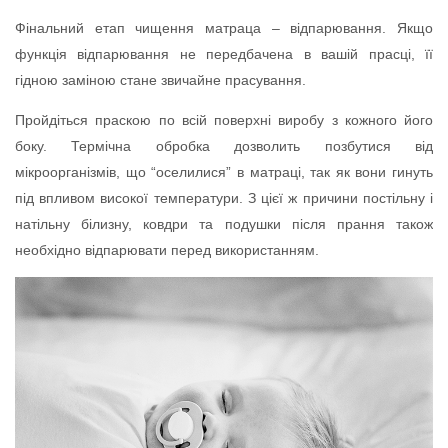
Фінальний етап чищення матраца – відпарювання. Якщо
функція відпарювання не передбачена в вашій прасці, її
гідною заміною стане звичайне прасування.
Пройдіться праскою по всій поверхні виробу з кожного його
боку. Термічна обробка дозволить позбутися від
мікроорганізмів, що “оселилися” в матраці, так як вони гинуть
під впливом високої температури. З цієї ж причини постільну і
натільну білизну, ковдри та подушки після прання також
необхідно відпарювати перед використанням.