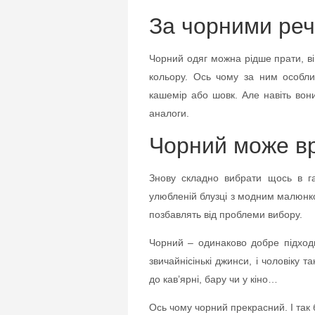
За чорними ре
Чорний одяг можна рідше прати, він
кольору. Ось чому за ним особли
кашемір або шовк. Але навіть вони
аналоги.
Чорний може в
Знову складно вибрати щось в г
улюбленій блузці з модним малюнко
позбавлять від проблеми вибору.
Чорний – одинаково добре підходи
звичайнісінькі джинси, і чоловіку 
до кав’ярні, бару чи у кіно…
Ось чому чорний прекрасний. І так 