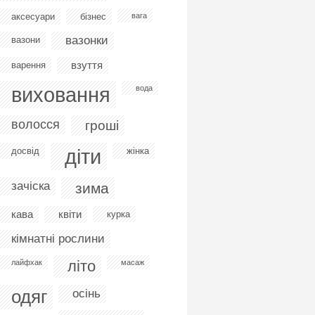
аксесуари
бізнес
вага
вазонки
вазони
взуття
варення
виховання
вода
волосся
гроші
діти
досвід
жінка
зачіска
зима
кава
квіти
курка
кімнатні рослини
літо
лайфхак
масаж
одяг
осінь