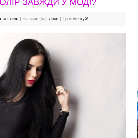
ОЛІР ЗАВЖДИ У МОДІ?
 та стиль
Написав (ла):
Леся
Прокоментуй!