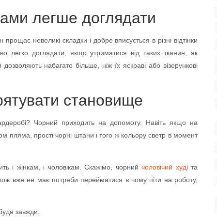
чами легше доглядати
 прощає невеликі складки і добре вписується в різні відтінки
во легко доглядати, якщо утриматися від таких тканин, як
 дозволяють набагато більше, ніж їх яскраві або візерункові
рятувати становище
ардеробі? Чорний приходить на допомогу. Навіть якщо на
м пляма, прості чорні штани і того ж кольору светр в момент
ть і жінкам, і чоловікам. Скажімо, чорний
чоловічий худі
та
також вже не має потреби перейматися в чому піти на роботу,
буде завжди.