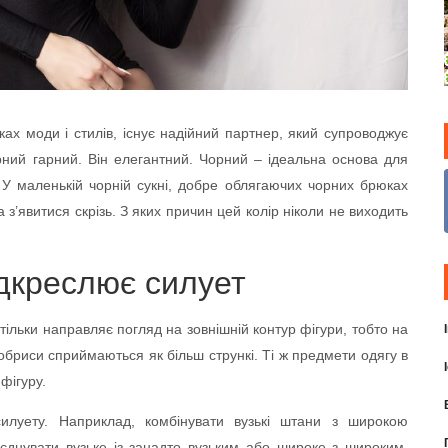
ах моди і стилів, існує надійний партнер, який супроводжує
рний гарний. Він елегантний. Чорний – ідеальна основа для
. У маленькій чорній сукні, добре облягаючих чорних брюках
з’явитися скрізь. З яких причин цей колір ніколи не виходить
ідкреслює силует
 тільки направляє погляд на зовнішній контур фігури, тобто на
і обриси сприймаються як більш стрункі. Ті ж предмети одягу в
фігуру.
илуету. Наприклад, комбінувати вузькі штани з широкою
єднувати вузьке із занадто вузьким або широке з широким,