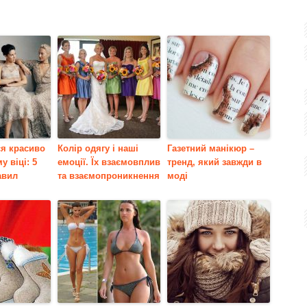
ся красиво
Колір одягу і наші
Газетний манікюр –
у віці: 5
емоції. Їх взаємовплив
тренд, який завжди в
авил
та взаємопроникнення
моді