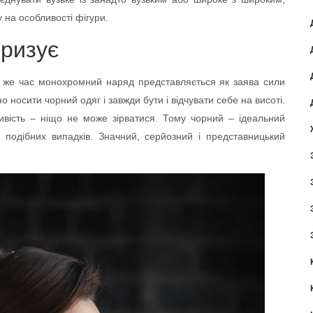
 на особливості фігури.
ризує
й же час монохромний наряд представляється як заява сили
 носити чорний одяг і завжди бути і відчувати себе на висоті.
ивість – ніщо не може зірватися. Тому чорний – ідеальний
о подібних випадків. Значний, серйозний і представницький