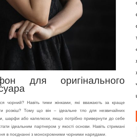
фон для оригінального
суара
ся чорний? Навіть тими жінками, які вважають за краще
ати розкіш? Тому що він – ідеальне тло для незвичайних
оби, шарфи або капелюхи, якщо потрібно привернути до себе
тати ідеальним партнером у якості основи. Навіть стримані
ння в поєднанні з монохромними чорними нарядами.