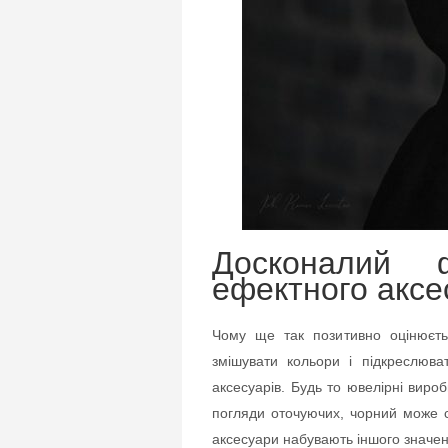
Досконалий 
ефектного аксе
Чому ще так позитивно оцінюєть
змішувати кольори і підкреслюв
аксесуарів. Будь то ювелірні вир
погляди оточуючих, чорний може с
аксесуари набувають іншого значе