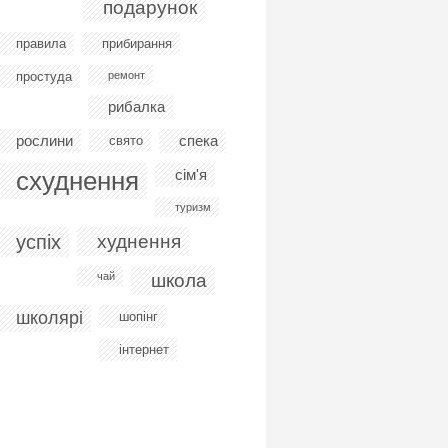
подарунок
правила
прибирання
простуда
ремонт
рибалка
рослини
спека
свято
схуднення
сім'я
туризм
успіх
худнення
чай
школа
школярі
шопінг
інтернет