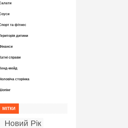
Салати
Соуси
Спорт та фітнес
Територія дитини
Фінанси
Хатні справи
Хенд-мейд
Чоловіча сторінка
Шопінг
МІТКИ
Новий Рік