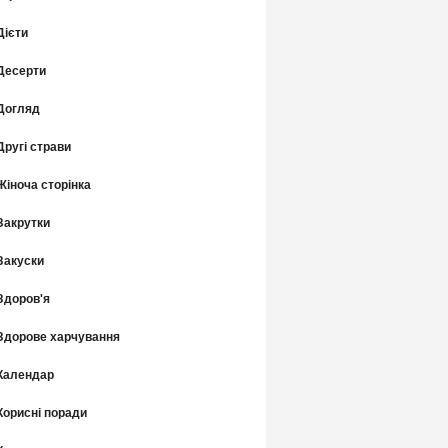
Дієти
Десерти
Догляд
Другі страви
Жіноча сторінка
Закрутки
Закуски
Здоров'я
Здорове харчування
Календар
Корисні поради