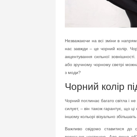
Незважаючи на всі зміни в напрямк
нас завжди – це чорний колір. Чо
акцентування сильної зовнішності
або зручному чорному светрі можна 
з моди?
Чорний колір п
Чорний поглинає багато світла і не
силует, – він також гарантує, що ц
іншому кольорі візуально збільшать 
Важливо свідомо ставитися до с
верхньою частиною. Але якщо об’