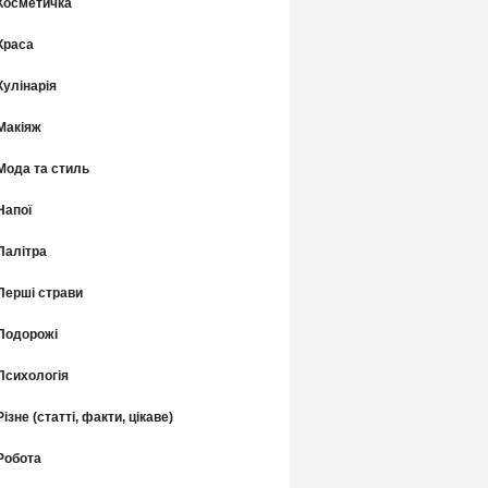
Косметичка
Краса
Кулінарія
Макіяж
Мода та стиль
Напої
Палітра
Перші страви
Подорожі
Психологія
Різне (статті, факти, цікаве)
Робота