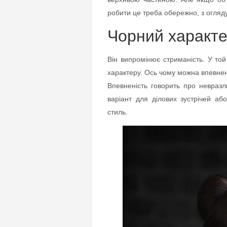
робити це треба обережно, з огляду
Чорний характе
Він випромінює стриманість. У то
характеру. Ось чому можна впевнено
Впевненість говорить про невразл
варіант для ділових зустрічей аб
стиль.