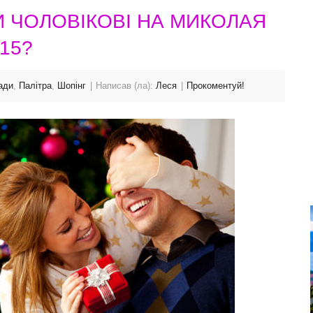
 ЧОЛОВІКОВІ НА МИКОЛАЯ
15?
ади
,
Палітра
,
Шопінг
Написав (ла):
Леся
Прокоментуй!