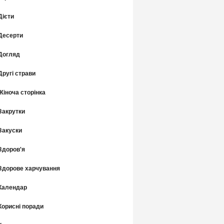
Дієти
Десерти
Догляд
Другі страви
Жіноча сторінка
Закрутки
Закуски
Здоров'я
Здорове харчування
Календар
Корисні поради