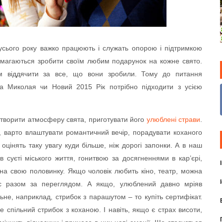
усього року важко працюють і служать опорою і підтримкою
намагаються зробити своїм любим подарунок на кожне свято.
м віддячити за все, що вони зробили. Тому до питання
а Миколая чи Новий 2015 Рік потрібно підходити з усією
створити атмосферу свята, приготувати його
улюблені страви
.
, варто влаштувати романтичний вечір, порадувати коханого
в оцінять таку увагу куди більше, ніж дорогі запонки. А в наш
в суєті міського життя, гонитвою за досягненнями в кар’єрі,
на свою половинку. Якщо чоловік любить кіно, театр, можна
ас разом за переглядом. А якщо, улюблений давно мріяв
не, наприклад, стрибок з парашутом – то купіть сертифікат.
 спільний стрибок з коханою. І навіть, якщо є страх висоти,