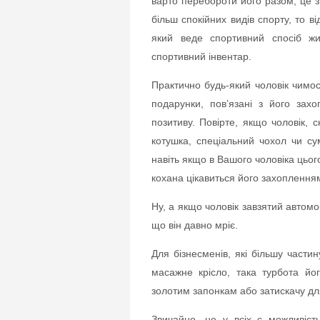
варто перебороти його разом, це зм
більш спокійних видів спорту, то в
який веде спортивний спосіб жи
спортивний інвентар.
Практично будь-який чоловік чимос
подарунки, пов’язані з його зах
позитиву. Повірте, якщо чоловік,
котушка, спеціальний чохол чи с
навіть якщо в Вашого чоловіка цьог
кохана цікавиться його захоплення
Ну, а якщо чоловік завзятий автомо
що він давно мріє.
Для бізнесменів, які більшу части
масажне крісло, така турбота йо
золотим запонкам або затискачу дл
Звичайно, не у всіх є можливіс