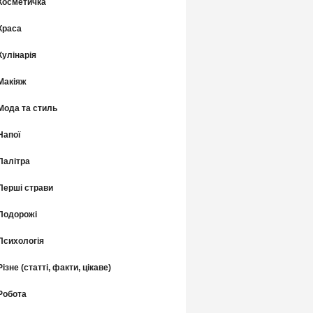
Косметичка
Краса
Кулінарія
Макіяж
Мода та стиль
Напої
Палітра
Перші страви
Подорожі
Психологія
Різне (статті, факти, цікаве)
Робота