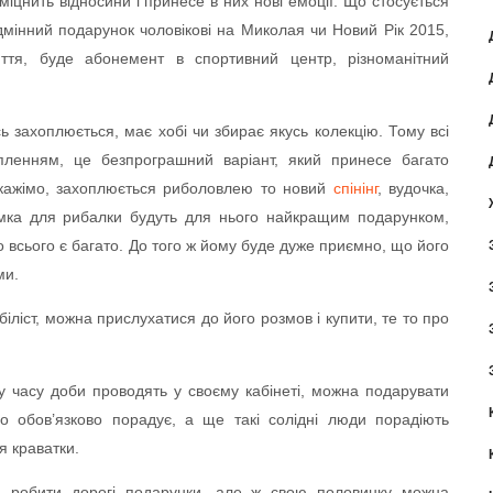
іцнить відносини і принесе в них нові емоції. Що стосується
ідмінний подарунок чоловікові на Миколая чи Новий Рік 2015,
ття, буде абонемент в спортивний центр, різноманітний
ь захоплюється, має хобі чи збирає якусь колекцію. Тому всі
опленням, це безпрограшний варіант, який принесе багато
 скажімо, захоплюється риболовлею то новий
спінінг
, вудочка,
умка для рибалки будуть для нього найкращим подарунком,
о всього є багато. До того ж йому буде дуже приємно, що його
ми.
біліст, можна прислухатися до його розмов і купити, те то про
ну часу доби проводять у своєму кабінеті, можна подарувати
го обов’язково порадує, а ще такі солідні люди порадіють
я краватки.
ть робити дорогі подарунки, але ж свою половинку можна