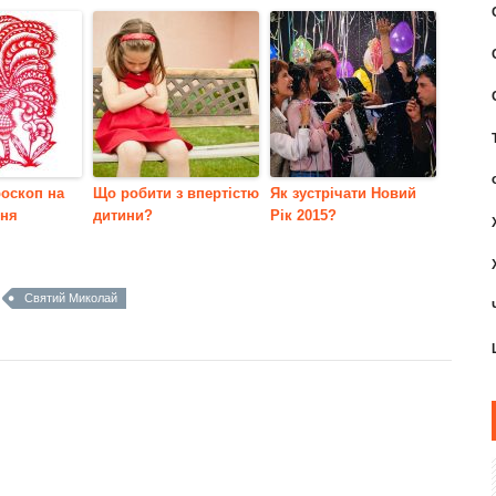
роскоп на
Що робити з впертістю
Як зустрічати Новий
вня
дитини?
Рік 2015?
Святий Миколай