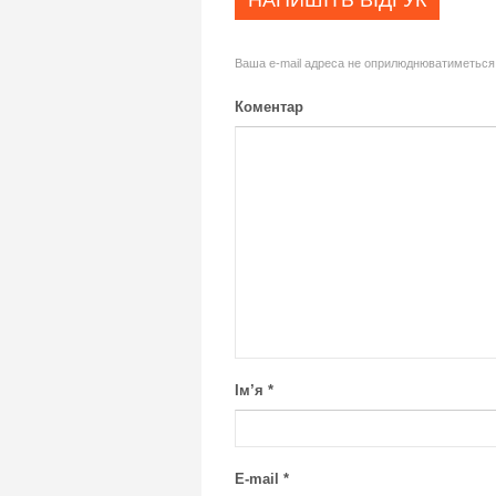
НАПИШІТЬ ВІДГУК
Ваша e-mail адреса не оприлюднюватиметься
Коментар
Ім’я
*
E-mail
*