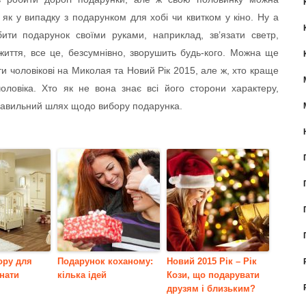
 як у випадку з подарунком для хобі чи квитком у кіно. Ну а
ити подарунок своїми руками, наприклад, зв’язати светр,
 життя, все це, безсумнівно, зворушить будь-кого. Можна ще
и чоловікові на Миколая та Новий Рік 2015, але ж, хто краще
оловіка. Хто як не вона знає всі його сторони характеру,
правильний шлях щодо вибору подарунка.
ору для
Подарунок коханому:
Новий 2015 Рік – Рік
мнати
кілька ідей
Кози, що подарувати
друзям і близьким?