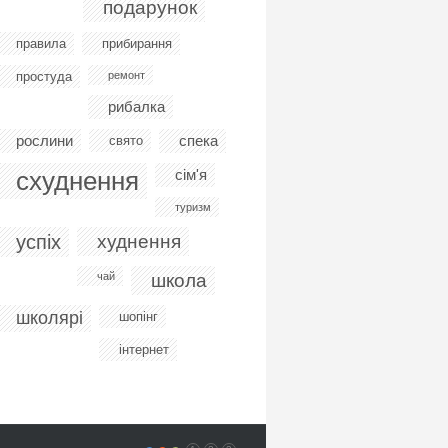
подарунок
правила
прибирання
простуда
ремонт
рибалка
рослини
спека
свято
схуднення
сім'я
туризм
успіх
худнення
чай
школа
школярі
шопінг
інтернет