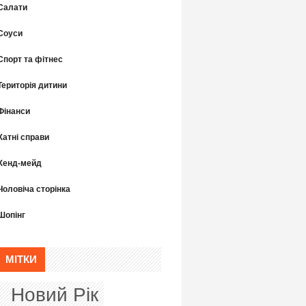
Салати
Соуси
Спорт та фітнес
Територія дитини
Фінанси
Хатні справи
Хенд-мейд
Чоловіча сторінка
Шопінг
МІТКИ
Новий Рік