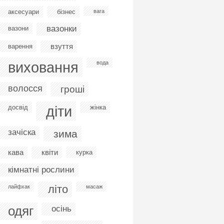
аксесуари
бізнес
вага
вазонки
вазони
взуття
варення
виховання
вода
волосся
гроші
діти
досвід
жінка
зачіска
зима
кава
квіти
курка
кімнатні рослини
літо
лайфхак
масаж
одяг
осінь