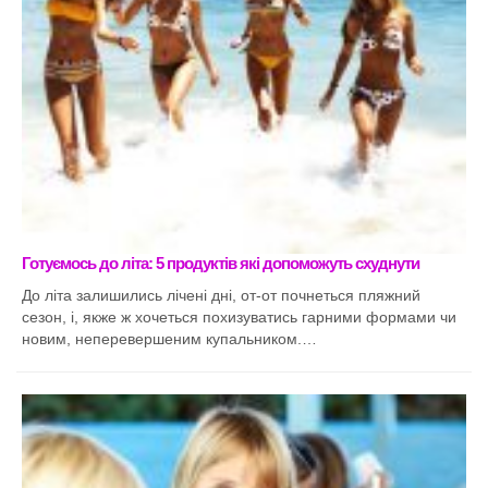
Готуємось до літа: 5 продуктів які допоможуть схуднути
До літа залишились лічені дні, от-от почнеться пляжний
сезон, і, якже ж хочеться похизуватись гарними формами чи
новим, неперевершеним купальником.…