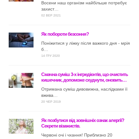
Восени наш організм найбільше потребує
захист…
02 ВЕР 2021
Як побороти безсоння?
Поніжитися у ліжку після важкого дня - мрія
б…
14 ГРУ 2020
Смачна суміш 3-х інгредієнтів, що очистить
кишечник, допоможе схуднути, оновить…
Отримана суміш дивовижна, наслідками її
вжива…
20 ЧЕР 2019
Як позбутися від зовнішніх ознак алергії?
Секрети візажистів.
Червоні очі і чхання! Приблизно 20