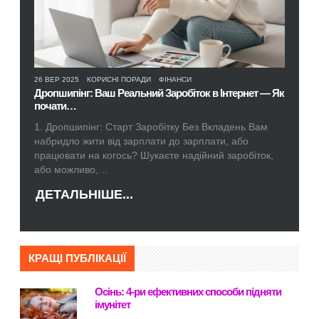
26 ВЕР 2025
КОРИСНІ ПОРАДИ
ФІНАНСИ
Дропшипінг: Ваш Реальний Заробіток в Інтернет — Як
почати…
1. Дропшипінг: Старт Заробітку Без Вкладень Вам
набридло жити від зарплати до зарплати, або
працювати на когось? Шукаєте надійний заробіток,
або можливо,…
ДЕТАЛЬНІШЕ...
КРАЩІ ПУБЛІКАЦІЇ
Осінь: 4-ри ефективних способи підняти
імунітет