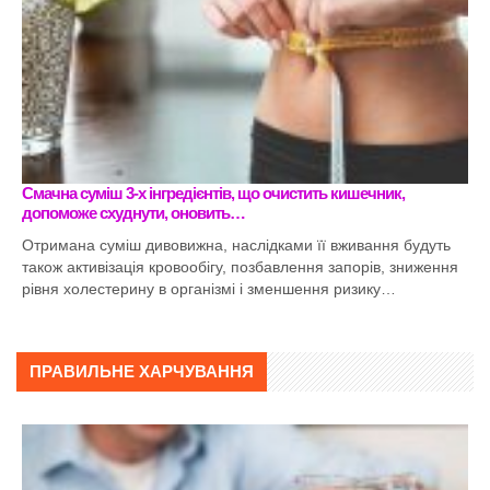
Смачна суміш 3-х інгредієнтів, що очистить кишечник,
допоможе схуднути, оновить…
Отримана суміш дивовижна, наслідками її вживання будуть
також активізація кровообігу, позбавлення запорів, зниження
рівня холестерину в організмі і зменшення ризику…
ПРАВИЛЬНЕ ХАРЧУВАННЯ