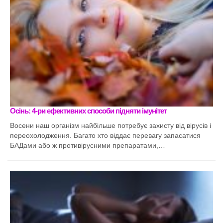
Осінь: 4-ри ефективних способи підняти імунітет
Восени наш організм найбільше потребує захисту від вірусів і
переохолодження. Багато хто віддає перевагу запасатися
БАДами або ж противірусними препаратами,…