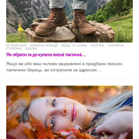
25 ЖОВ 2023
КОРИСНІ ПОРАДИ
МОДА ТА СТИЛЬ
ПАЛІТРА
ЧОЛОВІЧА
СТОРІНКА
ШОПІНГ
Як обрати та де купити якісні тактичні…
Якщо ви або ваш чоловік зацікавлені в придбанні якісних
тактичних берець, ви потрапили за адресою.…