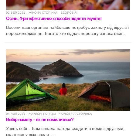
02 ВЕР 2021
ЖІНОЧА СТОРІНКА
ЗДОРОВ'Я
Осінь: 4-ри ефективних способи підняти імунітет
Восени наш організм найбільше потребує захисту від вірусів і
переохолодження. Багато хто віддає перевагу запасатися…
04 ЛИП 2021
КОРИСНІ ПОРАДИ
ЧОЛОВІЧА СТОРІНКА
Вибір намету – як не помилитися?
Уявіть собі – Вам випала нагода сходити в похід з друзями,
склалися у всіх пазли,…