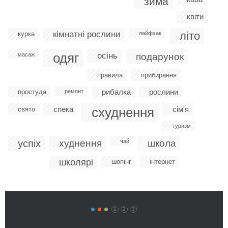
зима
квіти
кімнатні рослини
літо
курка
лайфхак
одяг
осінь
масаж
подарунок
правила
прибирання
рибалка
рослини
простуда
ремонт
спека
схуднення
сім'я
свято
туризм
успіх
худнення
чай
школа
школярі
шопінг
інтернет
1
2
3