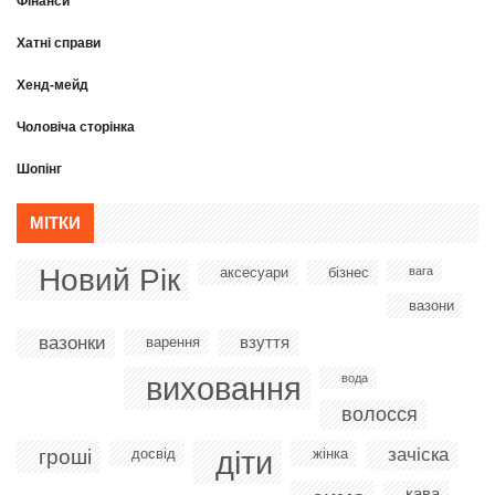
Фінанси
Хатні справи
Хенд-мейд
Чоловіча сторінка
Шопінг
МІТКИ
Новий Рік
аксесуари
бізнес
вага
вазони
вазонки
взуття
варення
виховання
вода
волосся
діти
зачіска
гроші
досвід
жінка
кава