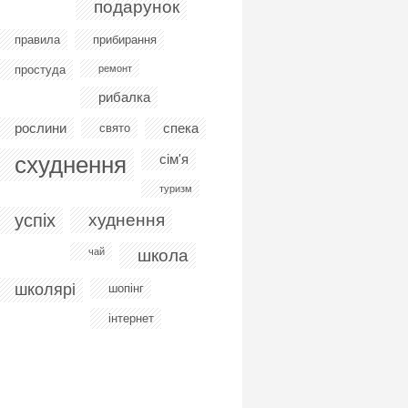
подарунок
правила
прибирання
простуда
ремонт
рибалка
рослини
спека
свято
схуднення
сім'я
туризм
успіх
худнення
чай
школа
школярі
шопінг
інтернет