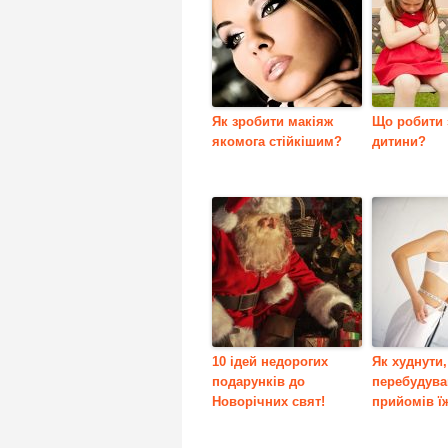
Як зробити макіяж
Що робити 
якомога стійкішим?
дитини?
10 ідей недорогих
Як худнути,
подарунків до
перебудува
Новорічних свят!
прийомів ї