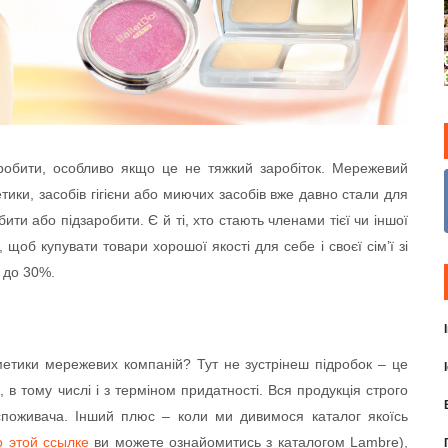
аробити, особливо якщо це не тяжкий заробіток. Мережевий
ики, засобів гігієни або миючих засобів вже давно стали для
ти або підзаробити. Є й ті, хто стають членами тієї чи іншої
 щоб купувати товари хорошої якості для себе і своєї сім’ї зі
 до 30%.
етики мережевих компаній? Тут не зустрінеш підробок – це
, в тому числі і з терміном придатності. Вся продукція строго
споживача. Інший плюс – коли ми дивимося каталог якоїсь
о этой ссылке
ви можете ознайомитись з каталогом Lambre),