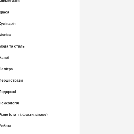
Косметичка
Краса
Кулінарія
Макіяж
Мода та стиль
Напої
Палітра
Перші страви
Подорожі
Психологія
Різне (статті, факти, цікаве)
Робота