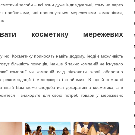
осметичні засоби – всі вони дуже індивідуальні, тому не варто
ся пробниками, які пропонуються мережевими компаніями,
ах.
увати косметику мережевих
учно. Косметику приносять навіть додому, іноді є можливість
штовує більшість покупців, інакше б таких компаній не існувало
кої компанії чи компаній слід підходити вкрай обережно
а рекомендацій і менеджерів і знайомих. В одній компанії
в іншій Вам може сподобатися декоративна косметика, а в
ромтеся і знаходьте для своїх потреб товари у мережевих