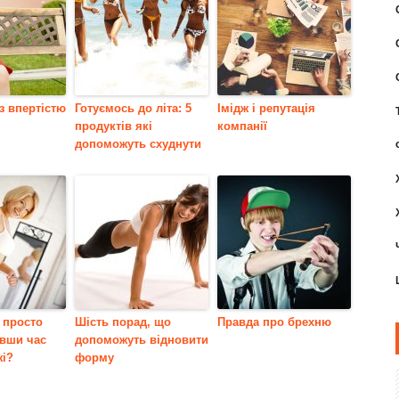
з впертістю
Готуємось до літа: 5
Імідж і репутація
продуктів які
компанії
допоможуть схуднути
 просто
Шість порад, що
Правда про брехню
вши час
допоможуть відновити
жі?
форму