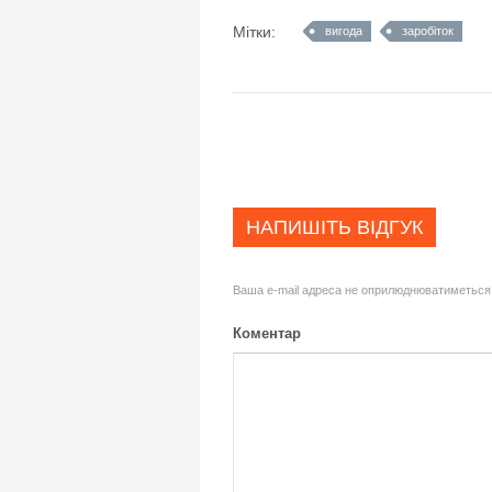
Мітки:
вигода
заробіток
НАПИШІТЬ ВІДГУК
Ваша e-mail адреса не оприлюднюватиметься
Коментар