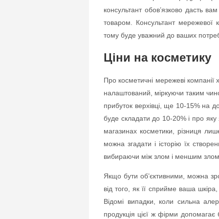
консультант обов’язково дасть ва
товаром. Консультант мережевої к
тому буде уважний до ваших потреб 
Ціни на косметику
Про косметичні мережеві компанії 
налаштований, міркуючи таким чино
прибуток верхівці, ще 10-15% на дос
буде складати до 10-20% і про яку 
магазинах косметики, різниця лиш
можна згадати і історію їх створе
вибираючи між злом і меншим злом,
Якщо бути об’єктивними, можна зр
від того, як її сприйме ваша шкіра
Відомі випадки, коли сильна алер
продукція цієї ж фірми допомагає