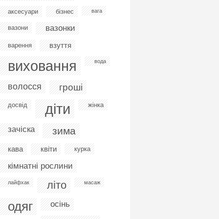
аксесуари
бізнес
вага
вазонки
вазони
взуття
варення
виховання
вода
волосся
гроші
діти
досвід
жінка
зачіска
зима
кава
квіти
курка
кімнатні рослини
літо
лайфхак
масаж
одяг
осінь