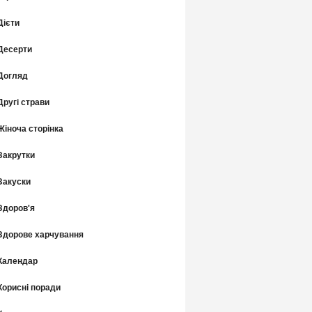
Дієти
Десерти
Догляд
Другі страви
Жіноча сторінка
Закрутки
Закуски
Здоров'я
Здорове харчування
Календар
Корисні поради