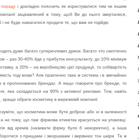
м
пораду
і докладно пояснить як користуватися тим чи іншим
омпанії зацікавлений в тому, щоб Ви до нього зверталися,
і не буде намагатися продати те, що вам не підійде.
ходить дуже багато суперечливих думок. Багато хто скептично
м – раз 30-40% йде у прибуток консультанту, до 10% мінімум
тавку, а 20% – на виробництво цієї продукції, то собівартість
якість тоді мова? Але практично така ж система і в звичайних
е в пропонованих брендах. А якщо говорити про бренди, то
ння, яка складається на 90% з активної реклами. Тож, навіть
 краще обрати косметику в мережевій компанії.
озуміти, що косметика може бути доброю або ні в залежності
, а не тому, що там фірмова етикетка красується на упаковці.
гія від кремів (називати фірму було б некоректно), а інша
 боротися з прищами і зморшками і вирівнює тон шкіри. Те ж