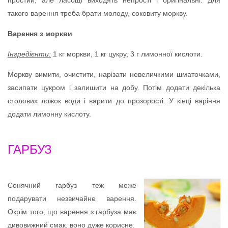
простий, але ласощі виходять непрості і оригінальні. Для
такого варення треба брати молоду, соковиту моркву.
Варення з моркви
Інгредієнти:
1 кг моркви, 1 кг цукру, 3 г лимонної кислоти.
Моркву вимити, очистити, нарізати невеличкими шматочками,
засипати цукром і залишити на добу. Потім додати декілька
столових ложок води і варити до прозорості. У кінці варіння
додати лимонну кислоту.
ГАРБУЗ
Сонячний гарбуз теж може
подарувати незвичайне варення.
Окрім того, що варення з гарбуза має
дивовижний смак, воно дуже корисне.