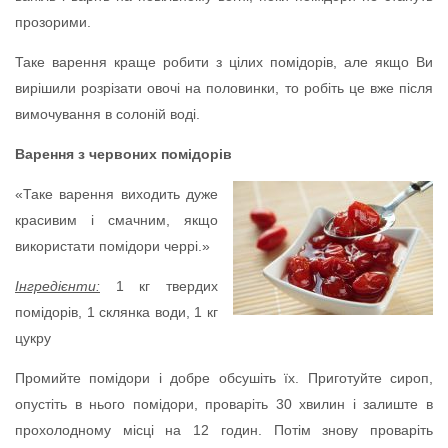
прозорими.
Таке варення краще робити з цілих помідорів, але якщо Ви
вирішили розрізати овочі на половинки, то робіть це вже після
вимочування в солоній воді.
Варення з червоних помідорів
«Таке варення виходить дуже
красивим і смачним, якщо
використати помідори черрі.»
Інгредієнти:
1 кг твердих
помідорів, 1 склянка води, 1 кг
цукру
Промийте помідори і добре обсушіть їх. Приготуйте сироп,
опустіть в нього помідори, проваріть 30 хвилин і залиште в
прохолодному місці на 12 годин. Потім знову проваріть