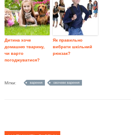
Дитина хоче
Як правильно
домашню тварину,
вибрати шкільний
чи варто
рюкзак?
погоджуватися?
Мітки:
варення
овочеве варення