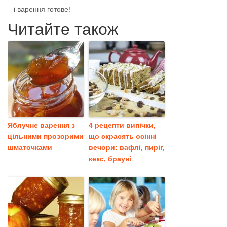
– і варення готове!
Читайте також
Яблучне варення з
4 рецепти випічки,
цільними прозорими
що скрасять осінні
шматочками
вечори: вафлі, пиріг,
кекс, брауні