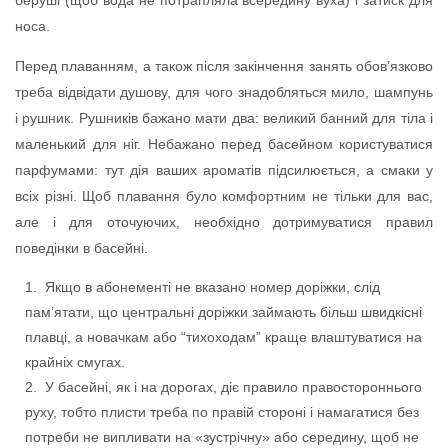
беруші (щоб вода не потрапляла всередину вуха) і затиск для
носа.
Перед плаванням, а також після закінчення занять обов’язково
треба відвідати душову, для чого знадобляться мило, шампунь
і рушник. Рушників бажано мати два: великий банний для тіла і
маленький для ніг. Небажано перед басейном користуватися
парфумами: тут дія ваших ароматів підсилюється, а смаки у
всіх різні. Щоб плавання було комфортним не тільки для вас,
але і для оточуючих, необхідно дотримуватися правил
поведінки в басейні.
Якщо в абонементі не вказано номер доріжки, слід
пам’ятати, що центральні доріжки займають більш швидкісні
плавці, а новачкам або “тихоходам” краще влаштуватися на
крайніх смугах.
У басейні, як і на дорогах, діє правило правостороннього
руху, тобто плисти треба по правій стороні і намагатися без
потреби не випливати на «зустрічну» або середину, щоб не