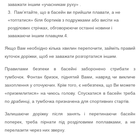
заважати іншим «учасникам руху» .
Пам’ятайте, що в басейн ви прийшли плавати, а не
«топтатися» біля бортиків з подружками або висіти на
розділових стрічках, обговорюючи останні новини і
заважаючи іншим плавцям.4.
Якщо Вам необхідно кілька хвилин перепочити, займіть правий
куточок доріжки, щоб не заважати розгортатися іншим.
Правилами безпеки в басейні заборонено стрибати з
тумбочок. Фонтан бризок, піднятий Вами, навряд чи викличе
захоплення у оточуючих. Крім того, є небезпека, що Ви можете
«приземлитися» на чиюсь голову. Спускатися в басейн треба
по драбинці, а тумбочка призначена для спортивних стартів.
Залишаючи доріжку після занять і перетинаючи басейн
поперек, треба пірнати під розділовими поплавками, а не
перелазити через них зверху.