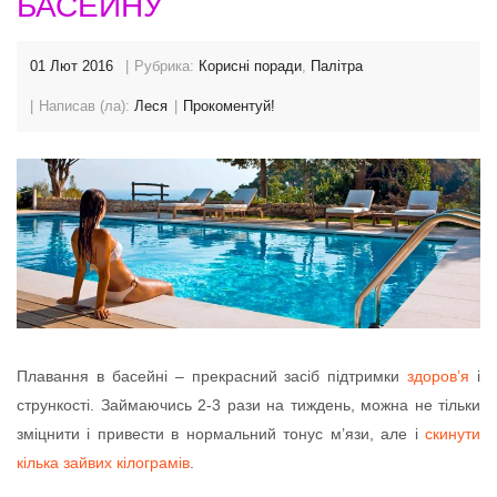
БАСЕЙНУ
01 Лют 2016
Рубрика:
Корисні поради
,
Палітра
Написав (ла):
Леся
Прокоментуй!
Плавання в басейні – прекрасний засіб підтримки
здоров’я
і
стрункості. Займаючись 2-3 рази на тиждень, можна не тільки
зміцнити і привести в нормальний тонус м’язи, але і
скинути
кілька зайвих кілограмів
.