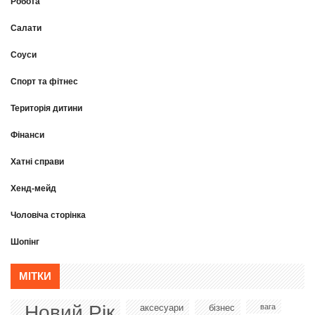
Робота
Салати
Соуси
Спорт та фітнес
Територія дитини
Фінанси
Хатні справи
Хенд-мейд
Чоловіча сторінка
Шопінг
МІТКИ
Новий Рік
аксесуари
бізнес
вага