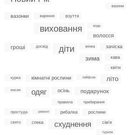
вазони
вазонки
взуття
варення
виховання
вода
волосся
діти
зачіска
гроші
досвід
жінка
кава
зима
квіти
кімнатні рослини
літо
курка
лайфхак
одяг
осінь
масаж
подарунок
правила
прибирання
рибалка
рослини
простуда
ремонт
спека
схуднення
сім'я
свято
туризм