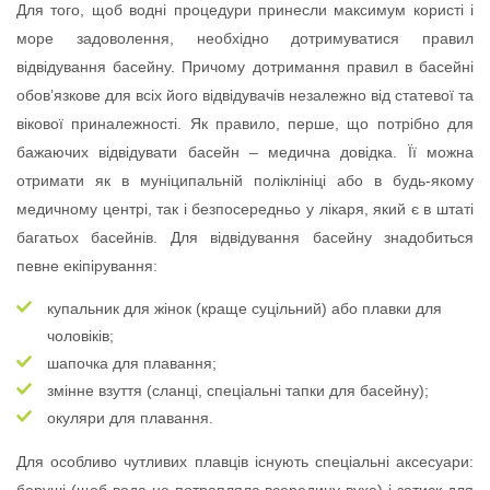
Для того, щоб водні процедури принесли максимум користі і
море задоволення, необхідно дотримуватися правил
відвідування басейну. Причому дотримання правил в басейні
обов’язкове для всіх його відвідувачів незалежно від статевої та
вікової приналежності. Як правило, перше, що потрібно для
бажаючих відвідувати басейн – медична довідка. Її можна
отримати як в муніципальній поліклініці або в будь-якому
медичному центрі, так і безпосередньо у лікаря, який є в штаті
багатьох басейнів. Для відвідування басейну знадобиться
певне екіпірування:
купальник для жінок (краще суцільний) або плавки для
чоловіків;
шапочка для плавання;
змінне взуття (сланці, спеціальні тапки для басейну);
окуляри для плавання.
Для особливо чутливих плавців існують спеціальні аксесуари: