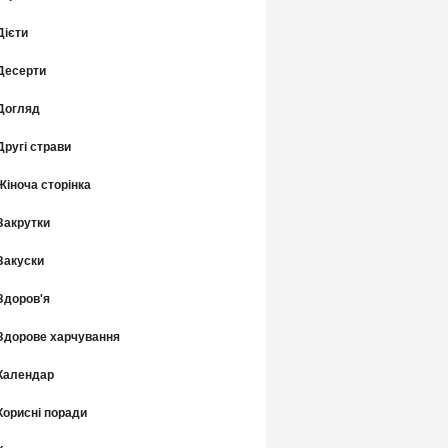
Дієти
Десерти
Догляд
Другі страви
Жіноча сторінка
Закрутки
Закуски
Здоров'я
Здорове харчування
Календар
Корисні поради