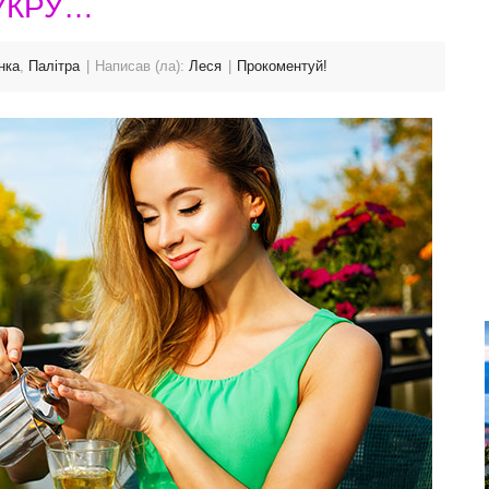
ЦУКРУ…
нка
,
Палітра
Написав (ла):
Леся
Прокоментуй!