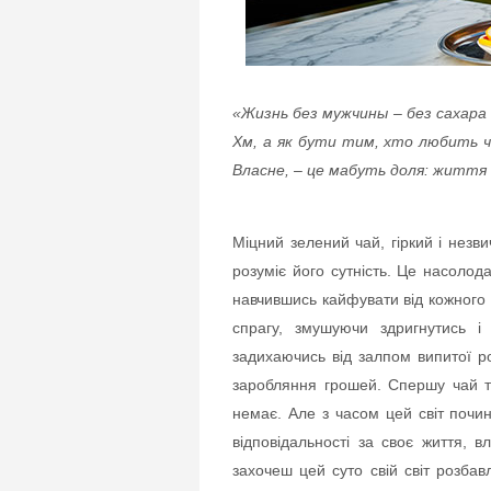
«Жизнь без мужчины – без сахара 
Хм, а як бути тим, хто любить ч
Власне, – це мабуть доля: життя 
Міцний зелений чай, гіркий і незв
розуміє його сутність. Це насолода
навчившись кайфувати від кожного
спрагу, змушуючи здригнутись і
задихаючись від залпом випитої роб
заробляння грошей. Спершу чай те
немає. Але з часом цей світ почи
відповідальності за своє життя, 
захочеш цей суто свій світ розбав