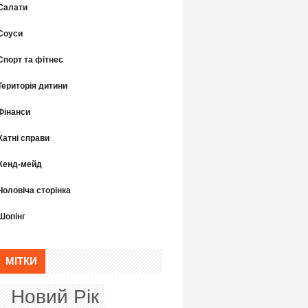
Салати
Соуси
Спорт та фітнес
Територія дитини
Фінанси
Хатні справи
Хенд-мейд
Чоловіча сторінка
Шопінг
МІТКИ
Новий Рік