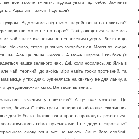
 він все захоче змінити, підлаштувати під себе. Замінить
ить… Адже він – закон! І що далі?
з цукром. Відмовитись від нього, перейшовши на пакетики?
 перетворивши мало не на порох? Тоді доведеться запастись
рний чай з пакетика таким же ненависним цукром. Звикати до
ніше. Можливо, скоро ця звичка закарбується. Можливо, скоро
ься ще. Але це лише «може». А може широке і глибоке (з
адається чашка зеленого чаю. Дні, коли носилась, як білка в
і, але чай, терпкий, до якоїсь міри навіть трохи противний, та
мав місце у тих днях. Зупинялась на хвильку не для ланчу, а
ути цей дивовижний смак. Він такий вільний…
вольнитись зеленим у пакетиках? А це вже мазохізм. Це
волю, бачачи її крізь грати паперової оболонки скалічених
ише для їх блага. Інакше вони просто пропадуть, розсіються;
асолоджуватись всіма присмаками і не дадуть справжньої
атурального смаку вони вже не мають. Лише його слабкий