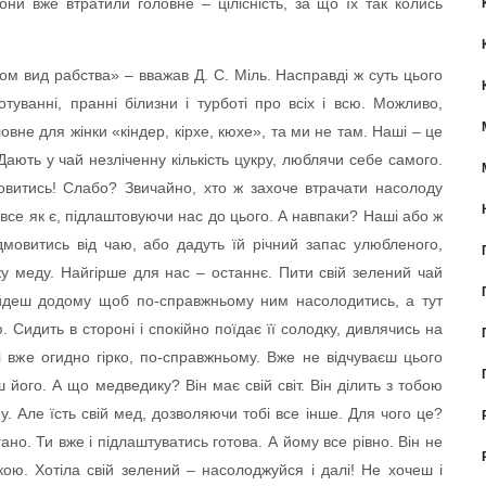
они вже втратили головне – цілісність, за що їх так колись
м вид рабства» – вважав Д. С. Міль. Насправді ж суть цього
туванні, пранні білизни і турботі про всіх і всю. Можливо,
ловне для жінки «кіндер, кірхе, кюхе», та ми не там. Наші – це
ають у чай незліченну кількість цукру, люблячи себе самого.
овитись! Слабо? Звичайно, хто ж захоче втрачати насолоду
все як є, підлаштовуючи нас до цього. А навпаки? Наші або ж
дмовитись від чаю, або дадуть їй річний запас улюбленого,
 меду. Найгірше для нас – останнє. Пити свій зелений чай
рийдеш додому щоб по-справжньому ним насолодитись, а тут
. Сидить в стороні і спокійно поїдає її солодку, дивлячись на
і вже огидно гірко, по-справжньому. Вже не відчуваєш цього
його. А що медведику? Він має свій світ. Він ділить з тобою
. Але їсть свій мед, дозволяючи тобі все інше. Для чого це?
но. Ти вже і підлаштуватись готова. А йому все рівно. Він не
кою. Хотіла свій зелений – насолоджуйся і далі! Не хочеш і