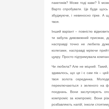
пакетиків? Може тоді кави? Її мож
Варто спробувати. Це буде щось з
збуджуюче, і невиносно гірке. А щ
твоя.
Інший варіант – повністю відмовит
ти забула дивовижний присмак, д
насправді точно не любила дуже
колегами, насправді мріючи прий
цукру. Просто підтримувала компан
Чи любила? Але не міцний. Такий, 
здавалось, що це і є сам пік – це
твоя золота серединка. Молоде
переключаються з зеленого на фр
поєднань. Вони заслуговують опл
компроміс за компроміс. Вони різ
розбавляють напій; інколи стоятиму