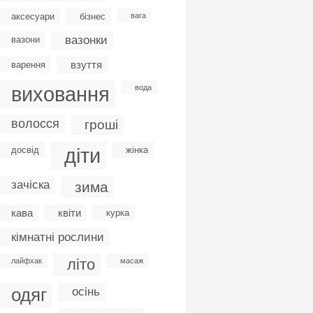
аксесуари
бізнес
вага
вазонки
вазони
взуття
варення
виховання
вода
волосся
гроші
діти
досвід
жінка
зачіска
зима
кава
квіти
курка
кімнатні рослини
літо
лайфхак
масаж
одяг
осінь