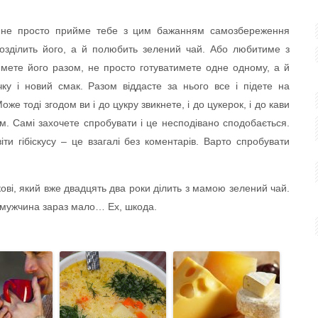
 не просто прийме тебе з цим бажанням самозбереження
і розділить його, а й полюбить зелений чай. Або любитиме з
имете його разом, не просто готуватимете одне одному, а й
ку і новий смак. Разом віддасте за нього все і підете на
оже тоді згодом ви і до цукру звикнете, і до цукерок, і до кави
м. Самі захочете спробувати і це несподівано сподобається.
іти гібіскусу – це взагалі без коментарів. Варто спробувати
ові, який вже двадцять два роки ділить з мамою зелений чай.
х мужчина зараз мало… Ех, шкода.