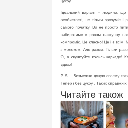
цукру.
Ідеальний варіант – людина, що
особистості, не тільки зрозуміє 
самого початку. Ви не просто пит
вибиратимете разом наступну пач
компроміс. Це класно! Це і є всім! М
з молоком. Але разом. Тільки разо
О, а скуштуйте колись каркаде! Кв
вдвох!
P. S. – Безмежно дякую своєму татк
Тепер і без цукру . Таких справжні
Читайте також