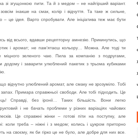
на зі згущонкою пити. Та й з медом – не найгірший варіант.
овсім інакше на смак, колір і відчуття. Та таке ж сильне,
о – це ідея. Варто спробувати. Але ініціатива теж має бути
ись від всього, вдавши рецепторну амнезію. Прикинутись, що
отик і аромат; не пам’ятаєш кольору… Можна. Але тоді ти
 міцного зеленого чаю. Пила за компанію з подругами,
ти додому і заварити улюблений пакетик з трьома кубиками
ію.
що відчутно улюблений аромат, але смаку не зрозуміло. Тобі
й запах. Примара справжньої свободи. Але тобі підходить. Це
ць! Справді, без іронії… Таких більшість. Вони легко
уктовий і не бачать проблеми у різних варіаціях чайових
есків. Це справжні жінки – готові піти на поступку, але
ні: коли треба – ніжні і з медом; колись і цукром приторно
ть на своєму, як би гірко це не було, але добре для них все.