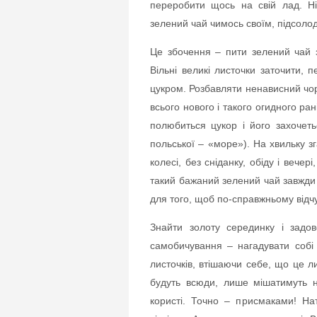
переробити щось на свій лад. Ні,
зелений чай чимось своїм, підсолод
Це збочення – пити зелений чай 
Вільні великі листочки заточити,
цукром. Розбавляти ненависний чо
всього нового і такого огидного ра
полюбиться цукор і його захочет
польської – «море»). На хвильку зг
колесі, без сніданку, обіду і вечер
такий бажаний зелений чай завжди 
для того, щоб по-справжньому відч
Знайти золоту серединку і задо
самобичування – нагадувати собі 
листочків, втішаючи себе, що це л
будуть всюди, лише мішатимуть н
користі. Точно – присмаками! Н