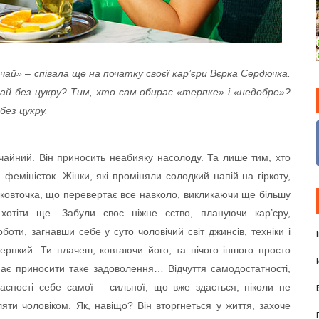
чай» – співала ще на початку своєї кар’єри Вєрка Сердючка.
ай без цукру? Тим, хто сам обирає «терпке» і «недобре»?
без цукру.
ичайний. Він приносить неабияку насолоду. Та лише тим, хто
 феміністок. Жінки, які проміняли солодкий напій на гіркоту,
 ковточка, що перевертає все навколо, викликаючи ще більшу
 хотіти ще. Забули своє ніжне єство, плануючи кар’єру,
оти, загнавши себе у суто чоловічий світ джинсів, техніки і
рпкий. Ти плачеш, ковтаючи його, та нічого іншого просто
нає приносити таке задоволення… Відчуття самодостатності,
власності себе самої – сильної, що вже здається, ніколи не
ляти чоловіком. Як, навіщо? Він вторгнеться у життя, захоче