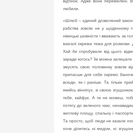
відтінок. Адже вони перемелені. В
любили.
«Шлюб – єдиний дозволений законо
рабства зовсім не у щоденному го
німецькі шовіністи і вважають за го
взагалі окрема тема для розмови. Д
Хай би спробували від цього відм
заради когось? Їм можна залишати 
змусять свою половинку зовсім ві
припасши для себе окремо баночку
всюди, як і раніше. Та тільки п
якийсь вінніпух, зі своєю згущонкою
тебе, кайфує. А ти не можеш, тоб
потягу до зеленого чаю, ненавидиш 
житлову площу, спальну і паспортну
Та просто, щоб люди не казали пога
хоче ділитись ні медом, ні згущон