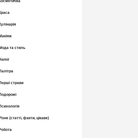
Косметичка
Краса
Кулінарія
Макіяж
Мода та стиль
Напої
Палітра
Перші страви
Подорожі
Психологія
Різне (статті, факти, цікаве)
Робота