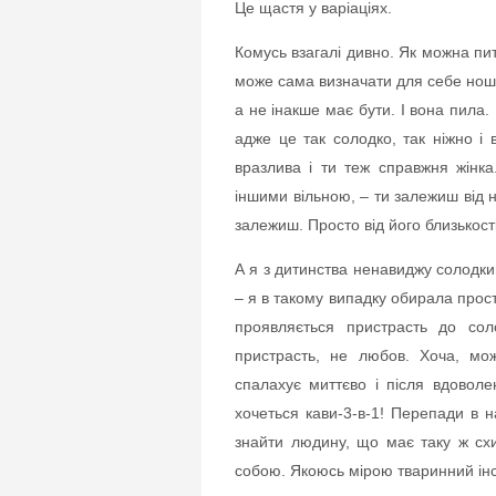
Це щастя у варіаціях.
Комусь взагалі дивно. Як можна пи
може сама визначати для себе ношу?
а не інакше має бути. І вона пила
адже це так солодко, так ніжно і
вразлива і ти теж справжня жінк
іншими вільною, – ти залежиш від н
залежиш. Просто від його близькості
А я з дитинства ненавиджу солодки
– я в такому випадку обирала прост
проявляється пристрасть до сол
пристрасть, не любов. Хоча, мо
спалахує миттєво і після вдовол
хочеться кави-3-в-1! Перепади в 
знайти людину, що має таку ж схи
собою. Якоюсь мірою тваринний інс