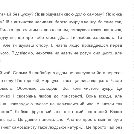
ти чай без цукру? Як вирішувати свою долю самому? Як жінка
 Їй з дитинства насипали багато цукру в чашку, бо саме так,
. Пила з превеликим задоволенням, смакуючи кожен ковточок,
 відчутно, що про тебе хтось дбає. Ти любиш залежність. Ти
а. Але ти шукаєш опору. І, навіть якщо прикидаєшся перед
ього. Підсвідомо, нехотячи чи навіть не розуміючи цього, але
.
й чай. Скільки б прабабця з дідом не описували його переваг
о воду. П’ю терпкий, морщусь і така щаслива від цього. Часто
одкого. Обожнюю солодощі. Всі, крім чистого цукру. Це
жливо і своєрідна любов до пристрасті. Вона всюди, але
ення шоколадкою зчезає на невизначений час. А інколи так
настрої. Люблю фруктовий, але теж гіркий, настояний. Важко
льність. Це дивно і аномально. Але це просто вміння бути
тинкт самозахисту такої людської натури… Це просто чай без