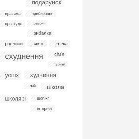
подарунок
правила
прибирання
простуда
ремонт
рибалка
рослини
спека
свято
схуднення
сім'я
туризм
успіх
худнення
чай
школа
школярі
шопінг
інтернет